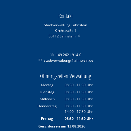
Kontakt
Stadtverwaltung Lahnstein
Kirchstraße 1
56112
Lahnstein
+49 2621 914-0
stadtverwaltung@lahnstein.de
Öffnungszeiten Verwaltung
Montag
08:30
-
11:30
Uhr
Von 08:30 bis 11:30 Uhr
Dienstag
08:30
-
11:30
Uhr
Von 08:30 bis 11:30 Uhr
Mittwoch
08:30
-
11:30
Uhr
Von 08:30 bis 11:30 Uhr
Donnerstag
08:30
-
11:30
Uhr
14:00
-
17:30
Von 08:30 bis 11:30 Uhr
Uhr
Von 14:00 bis 17:30 Uhr
Freitag
08:30
-
11:30
Uhr
Von 08:30 bis 11:30 Uhr
Geschlossen am 13.08.2026