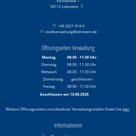
Kirchstraße 1
56112
Lahnstein
+49 2621 914-0
stadtverwaltung@lahnstein.de
Öffnungszeiten Verwaltung
Montag
08:30
-
11:30
Uhr
Von 08:30 bis 11:30 Uhr
Dienstag
08:30
-
11:30
Uhr
Von 08:30 bis 11:30 Uhr
Mittwoch
08:30
-
11:30
Uhr
Von 08:30 bis 11:30 Uhr
Donnerstag
geschlossen
Freitag
08:30
-
11:30
Uhr
Von 08:30 bis 11:30 Uhr
Geschlossen am 13.08.2026
Weitere Öffnungszeiten verschiedener Verwaltungsstellen finden Sie
hier
.
Informationen