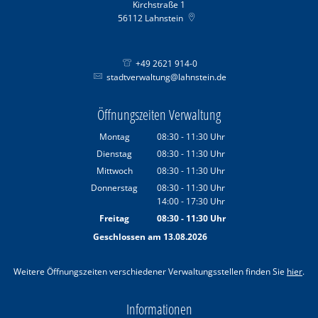
Kirchstraße 1
56112
Lahnstein
+49 2621 914-0
stadtverwaltung@lahnstein.de
Öffnungszeiten Verwaltung
Montag
08:30
-
11:30
Uhr
Von 08:30 bis 11:30 Uhr
Dienstag
08:30
-
11:30
Uhr
Von 08:30 bis 11:30 Uhr
Mittwoch
08:30
-
11:30
Uhr
Von 08:30 bis 11:30 Uhr
Donnerstag
08:30
-
11:30
Uhr
14:00
-
17:30
Von 08:30 bis 11:30 Uhr
Uhr
Von 14:00 bis 17:30 Uhr
Freitag
08:30
-
11:30
Uhr
Von 08:30 bis 11:30 Uhr
Geschlossen am 13.08.2026
Weitere Öffnungszeiten verschiedener Verwaltungsstellen finden Sie
hier
.
Informationen