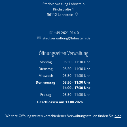
Stadtverwaltung Lahnstein
Kirchstraße 1
56112
Lahnstein
+49 2621 914-0
stadtverwaltung@lahnstein.de
Öffnungszeiten Verwaltung
Montag
08:30
-
11:30
Uhr
Von 08:30 bis 11:30 Uhr
Dienstag
08:30
-
11:30
Uhr
Von 08:30 bis 11:30 Uhr
Mittwoch
08:30
-
11:30
Uhr
Von 08:30 bis 11:30 Uhr
Donnerstag
08:30
-
11:30
Uhr
14:00
-
17:30
Von 08:30 bis 11:30 Uhr
Uhr
Von 14:00 bis 17:30 Uhr
Freitag
08:30
-
11:30
Uhr
Von 08:30 bis 11:30 Uhr
Geschlossen am 13.08.2026
Weitere Öffnungszeiten verschiedener Verwaltungsstellen finden Sie
hier
.