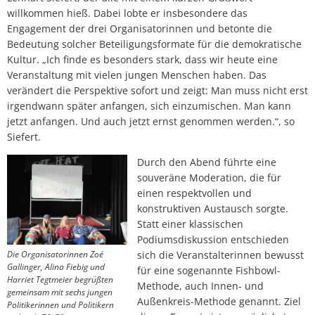
willkommen hieß. Dabei lobte er insbesondere das
Engagement der drei Organisatorinnen und betonte die
Bedeutung solcher Beteiligungsformate für die demokratische
Kultur. „Ich finde es besonders stark, dass wir heute eine
Veranstaltung mit vielen jungen Menschen haben. Das
verändert die Perspektive sofort und zeigt: Man muss nicht erst
irgendwann später anfangen, sich einzumischen. Man kann
jetzt anfangen. Und auch jetzt ernst genommen werden.“, so
Siefert.
Durch den Abend führte eine
souveräne Moderation, die für
einen respektvollen und
konstruktiven Austausch sorgte.
Statt einer klassischen
Podiumsdiskussion entschieden
Die Organisatorinnen Zoé
sich die Veranstalterinnen bewusst
Gallinger, Alina Fiebig und
für eine sogenannte Fishbowl-
Harriet Tegtmeier begrüßten
Methode, auch Innen- und
gemeinsam mit sechs jungen
Außenkreis-Methode genannt. Ziel
Politikerinnen und Politikern