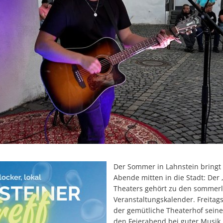
Der Sommer in Lahnstein bringt
Abende mitten in die Stadt: Der 
Theaters gehört zu den sommer
Veranstaltungskalender. Freitags
der gemütliche Theaterhof seine
den Feierabend bei guter Musik