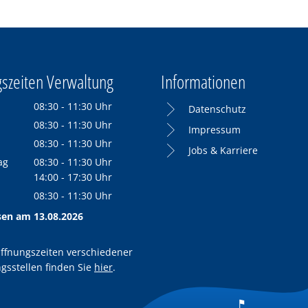
szeiten Verwaltung
Informationen
08:30
-
11:30
Uhr
Datenschutz
Von 08:30 bis 11:30 Uhr
08:30
-
11:30
Uhr
Impressum
Von 08:30 bis 11:30 Uhr
08:30
-
11:30
Uhr
Jobs & Karriere
Von 08:30 bis 11:30 Uhr
ag
08:30
-
11:30
Uhr
Von 08:30 bis 11:30 Uhr
14:00
-
17:30
Uhr
Von 14:00 bis 17:30 Uhr
08:30
-
11:30
Uhr
Von 08:30 bis 11:30 Uhr
sen am 13.08.2026
ffnungszeiten verschiedener
gsstellen finden Sie
hier
.