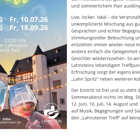
und sommerlichem Flair auskling
Live, locker, lokal – die Veransta
unkomplizierte Mischung aus gu
Gesprächen und echter Begegnu
stimmungsvoller Beleuchtung u
entstehen immer wieder neue K
andere einfach die Gelegenheit
Gesichter wiederzusehen. So wir
Lahnsteins lebendigem Treffpun
Erfrischung sorgt der eigens kre
„Lahn Spritz“ neben weiteren kü
Der Eintritt ist frei und so steh
Sommerabend nichts im Weg. Die
12. Juni, 10. Juli, 14. August un
auf Musik, Begegnungen und Som
den „Lahnsteiner Treff“ auf kein