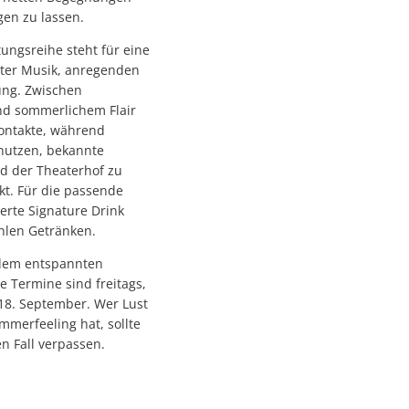
en zu lassen.
ltungsreihe steht für eine
ter Musik, anregenden
ng. Zwischen
nd sommerlichem Flair
ontakte, während
 nutzen, bekannte
d der Theaterhof zu
kt. Für die passende
ierte Signature Drink
hlen Getränken.
t dem entspannten
 Termine sind freitags,
d 18. September. Wer Lust
merfeeling hat, sollte
en Fall verpassen.