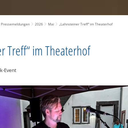
Pressemeldungen
2026
Mai
„Lahnsteiner Treff“ im Theaterhof
r Treff“ im Theaterhof
k-Event