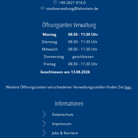
+49 2621 914-0
stadtverwaltung@lahnstein.de
Öffnungszeiten Verwaltung
Montag
08:30
-
11:30
Uhr
Von 08:30 bis 11:30 Uhr
Dienstag
08:30
-
11:30
Uhr
Von 08:30 bis 11:30 Uhr
Mittwoch
08:30
-
11:30
Uhr
Von 08:30 bis 11:30 Uhr
Donnerstag
geschlossen
Freitag
08:30
-
11:30
Uhr
Von 08:30 bis 11:30 Uhr
Geschlossen am 13.08.2026
Weitere Öffnungszeiten verschiedener Verwaltungsstellen finden Sie
hier
.
Informationen
Datenschutz
Impressum
Jobs & Karriere