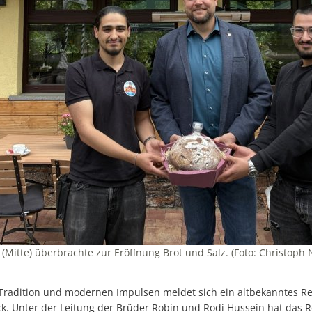
(Mitte) überbrachte zur Eröffnung Brot und Salz. (Foto: Christoph 
Tradition und modernen Impulsen meldet sich ein altbekanntes R
k. Unter der Leitung der Brüder Robin und Rodi Hussein hat das R