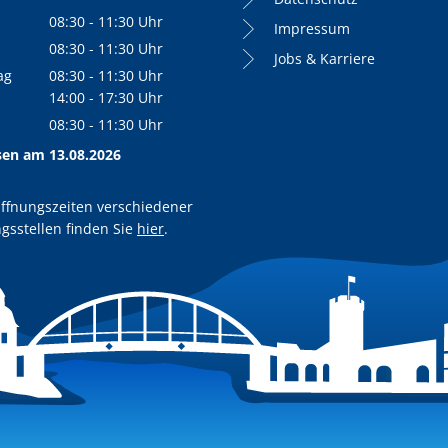
Von 08:30 bis 11:30 Uhr
08:30
-
11:30
Uhr
Impressum
Von 08:30 bis 11:30 Uhr
08:30
-
11:30
Uhr
Jobs & Karriere
Von 08:30 bis 11:30 Uhr
ag
08:30
-
11:30
Uhr
Von 08:30 bis 11:30 Uhr
14:00
-
17:30
Uhr
Von 14:00 bis 17:30 Uhr
08:30
-
11:30
Uhr
Von 08:30 bis 11:30 Uhr
sen am 13.08.2026
ffnungszeiten verschiedener
gsstellen finden Sie
hier
.