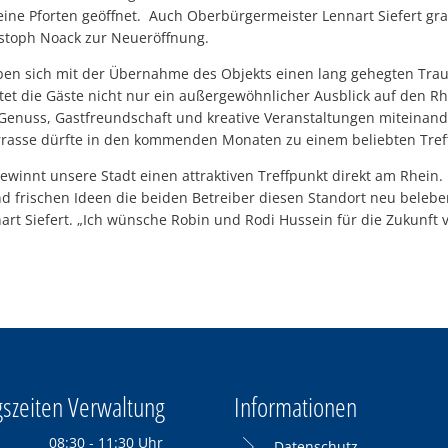
 seine Pforten geöffnet. Auch Oberbürgermeister Lennart Siefert g
istoph Noack zur Neueröffnung.
ben sich mit der Übernahme des Objekts einen lang gehegten Traum 
t die Gäste nicht nur ein außergewöhnlicher Ausblick auf den Rh
enuss, Gastfreundschaft und kreative Veranstaltungen miteinand
rrasse dürfte in den kommenden Monaten zu einem beliebten Tref
gewinnt unsere Stadt einen attraktiven Treffpunkt direkt am Rhein. 
d frischen Ideen die beiden Betreiber diesen Standort neu belebe
rt Siefert. „Ich wünsche Robin und Rodi Hussein für die Zukunft v
szeiten Verwaltung
Informationen
08:30
-
11:30
Uhr
Datenschutz