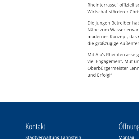
Rheinterrasse“ offiziell
Wirtschaftsförderer Chr
Die jungen Betreiber ha
Nähe zum Wasser erwarte
modernes Konzept, das G
die großzügige Außente
Mit Alo‘s Rheinterrasse 
viel Engagement, Mut un
Oberbürgermeister Lenna
und Erfolg!“
Kontakt
Öffnung
Stadtverwaltung Lahnstein
Montag