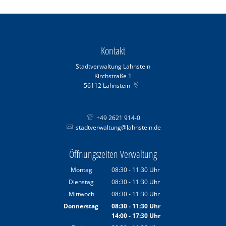
Kontakt
Stadtverwaltung Lahnstein
Kirchstraße 1
56112
Lahnstein
+49 2621 914-0
stadtverwaltung@lahnstein.de
Öffnungszeiten Verwaltung
Montag
08:30
-
11:30
Uhr
Von 08:30 bis 11:30 Uhr
Dienstag
08:30
-
11:30
Uhr
Von 08:30 bis 11:30 Uhr
Mittwoch
08:30
-
11:30
Uhr
Von 08:30 bis 11:30 Uhr
Donnerstag
08:30
-
11:30
Uhr
14:00
-
17:30
Von 08:30 bis 11:30 Uhr
Uhr
Von 14:00 bis 17:30 Uhr