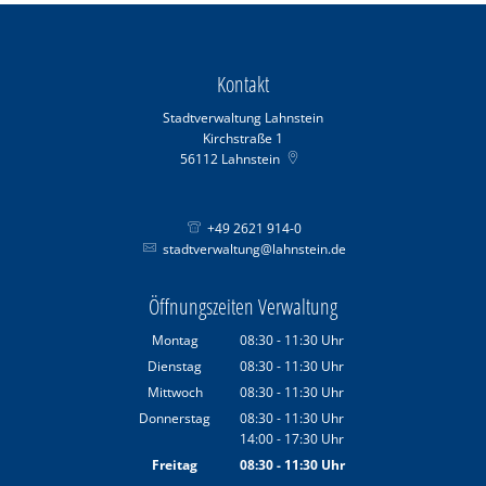
Kontakt
Stadtverwaltung Lahnstein
Kirchstraße 1
56112
Lahnstein
+49 2621 914-0
stadtverwaltung@lahnstein.de
Öffnungszeiten Verwaltung
Montag
08:30
-
11:30
Uhr
Von 08:30 bis 11:30 Uhr
Dienstag
08:30
-
11:30
Uhr
Von 08:30 bis 11:30 Uhr
Mittwoch
08:30
-
11:30
Uhr
Von 08:30 bis 11:30 Uhr
Donnerstag
08:30
-
11:30
Uhr
14:00
-
17:30
Von 08:30 bis 11:30 Uhr
Uhr
Von 14:00 bis 17:30 Uhr
Freitag
08:30
-
11:30
Uhr
Von 08:30 bis 11:30 Uhr