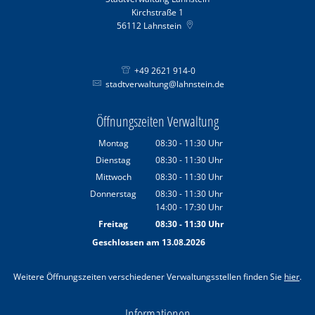
Kirchstraße 1
56112
Lahnstein
+49 2621 914-0
stadtverwaltung@lahnstein.de
Öffnungszeiten Verwaltung
Montag
08:30
-
11:30
Uhr
Von 08:30 bis 11:30 Uhr
Dienstag
08:30
-
11:30
Uhr
Von 08:30 bis 11:30 Uhr
Mittwoch
08:30
-
11:30
Uhr
Von 08:30 bis 11:30 Uhr
Donnerstag
08:30
-
11:30
Uhr
14:00
-
17:30
Von 08:30 bis 11:30 Uhr
Uhr
Von 14:00 bis 17:30 Uhr
Freitag
08:30
-
11:30
Uhr
Von 08:30 bis 11:30 Uhr
Geschlossen am 13.08.2026
Weitere Öffnungszeiten verschiedener Verwaltungsstellen finden Sie
hier
.
Informationen