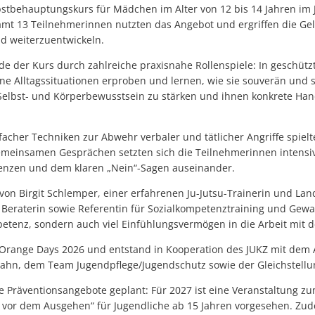
stbehauptungskurs für Mädchen im Alter von 12 bis 14 Jahren im
samt 13 Teilnehmerinnen nutzten das Angebot und ergriffen die Gel
d weiterzuentwickeln.
e der Kurs durch zahlreiche praxisnahe Rollenspiele: In geschüt
e Alltagssituationen erproben und lernen, wie sie souverän und s
r Selbst- und Körperbewusstsein zu stärken und ihnen konkrete Han
cher Techniken zur Abwehr verbaler und tätlicher Angriffe spiel
 gemeinsamen Gesprächen setzten sich die Teilnehmerinnen intens
renzen und dem klaren „Nein“-Sagen auseinander.
von Birgit Schlemper, einer erfahrenen Ju-Jutsu-Trainerin und Lan
 Beraterin sowie Referentin für Sozialkompetenztraining und Gewa
petenz, sondern auch viel Einfühlungsvermögen in die Arbeit mit 
r Orange Days 2026 und entstand in Kooperation des JUKZ mit dem 
ahn, dem Team Jugendpflege/Jugendschutz sowie der Gleichstellun
re Präventionsangebote geplant: Für 2027 ist eine Veranstaltung 
 vor dem Ausgehen“ für Jugendliche ab 15 Jahren vorgesehen. Zu