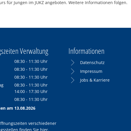
rs für Jungen im JUKZ angeboten. Weitere Informationen folgen.
szeiten Verwaltung
Informationen
08:30
-
11:30
Uhr
Datenschutz
Von 08:30 bis 11:30 Uhr
08:30
-
11:30
Uhr
Impressum
Von 08:30 bis 11:30 Uhr
08:30
-
11:30
Uhr
Jobs & Karriere
Von 08:30 bis 11:30 Uhr
ag
08:30
-
11:30
Uhr
Von 08:30 bis 11:30 Uhr
14:00
-
17:30
Uhr
Von 14:00 bis 17:30 Uhr
08:30
-
11:30
Uhr
Von 08:30 bis 11:30 Uhr
sen am 13.08.2026
ffnungszeiten verschiedener
gsstellen finden Sie
hier
.