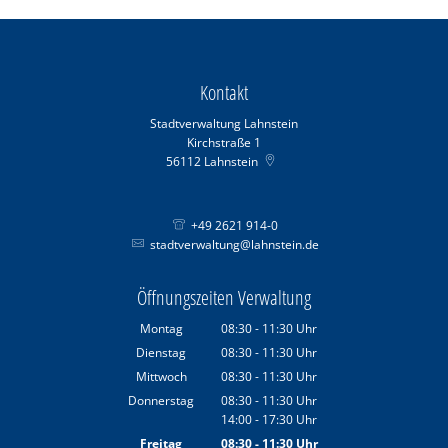
Kontakt
Stadtverwaltung Lahnstein
Kirchstraße 1
56112
Lahnstein
+49 2621 914-0
stadtverwaltung@lahnstein.de
Öffnungszeiten Verwaltung
Montag
08:30
-
11:30
Uhr
Von 08:30 bis 11:30 Uhr
Dienstag
08:30
-
11:30
Uhr
Von 08:30 bis 11:30 Uhr
Mittwoch
08:30
-
11:30
Uhr
Von 08:30 bis 11:30 Uhr
Donnerstag
08:30
-
11:30
Uhr
14:00
-
17:30
Von 08:30 bis 11:30 Uhr
Uhr
Von 14:00 bis 17:30 Uhr
Freitag
08:30
-
11:30
Uhr