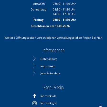
Von 08:30 bis 11:30 Uhr
Mittwoch
08:30
-
11:30
Uhr
Von 08:30 bis 11:30 Uhr
Donnerstag
08:30
-
11:30
Uhr
14:00
-
17:30
Von 08:30 bis 11:30 Uhr
Uhr
Von 14:00 bis 17:30 Uhr
Freitag
08:30
-
11:30
Uhr
Von 08:30 bis 11:30 Uhr
Geschlossen am 13.08.2026
Weitere Öffnungszeiten verschiedener Verwaltungsstellen finden Sie
hier
.
Informationen
Datenschutz
Impressum
Jobs & Karriere
Social Media
lahnstein.de
lahnstein_de