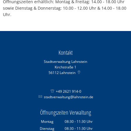
Öffnungszeiten erhältlich: Montag & Freitag: 14.00 - 18.00 Uhr
sowie Dienstag & Donnerstag: 10.00 - 12.00 Uhr & 14.00 - 18.00
Uhr.
Kontakt
Stadtverwaltung Lahnstein
Kirchstraße 1
56112
Lahnstein
+49 2621 914-0
stadtverwaltung@lahnstein.de
Öffnungszeiten Verwaltung
Montag
08:30
-
11:30
Uhr
Von 08:30 bis 11:30 Uhr
Dienstag
08:30
-
11:30
Uhr