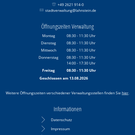
+49 2621 914-0
stadtverwaltung@lahnstein.de
Öffnungszeiten Verwaltung
Montag
08:30
-
11:30
Uhr
Von 08:30 bis 11:30 Uhr
Dienstag
08:30
-
11:30
Uhr
Von 08:30 bis 11:30 Uhr
Mittwoch
08:30
-
11:30
Uhr
Von 08:30 bis 11:30 Uhr
Donnerstag
08:30
-
11:30
Uhr
14:00
-
17:30
Von 08:30 bis 11:30 Uhr
Uhr
Von 14:00 bis 17:30 Uhr
Freitag
08:30
-
11:30
Uhr
Von 08:30 bis 11:30 Uhr
Geschlossen am 13.08.2026
Weitere Öffnungszeiten verschiedener Verwaltungsstellen finden Sie
hier
.
Informationen
Datenschutz
Impressum