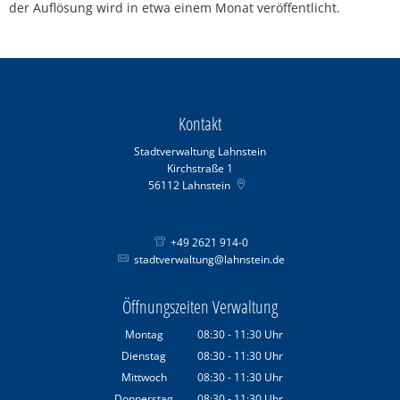
der Auflösung wird in etwa einem Monat veröffentlicht.
Kontakt
Stadtverwaltung Lahnstein
Kirchstraße 1
56112
Lahnstein
+49 2621 914-0
stadtverwaltung@lahnstein.de
Öffnungszeiten Verwaltung
Montag
08:30
-
11:30
Uhr
Von 08:30 bis 11:30 Uhr
Dienstag
08:30
-
11:30
Uhr
Von 08:30 bis 11:30 Uhr
Mittwoch
08:30
-
11:30
Uhr
Von 08:30 bis 11:30 Uhr
Donnerstag
08:30
-
11:30
Uhr