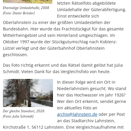
letzten Rätselfoto abgebildete
Ehemalige Umladehalle, 2008
Umladehalle der Güterabfertigung.
(Foto: Dieter Bröder)
Einst entwickelte sich
Oberlahnstein zu einer der größten Umladestellen der
Bundesbahn. Hier wurde das Frachtstückgut für das gesamte
Mittelrheingebiet und sein Hinterland umgeschlagen. Im
Oktober 1997 wurde der Stückgutumschlag nach Koblenz-
Lützel verlegt und der Güterbahnhof Oberlahnstein
geschlossen.
Das Foto richtig erkannt und das Rätsel damit gelöst hat Julia
Schmidt. Vielen Dank für das Vergleichsfoto von heute.
In dieser Folge wird ein Ort in
Niederlahnstein gesucht. Wo stand
hier das Hochwasser im Jahr 1926?
Wer den Ort erkennt, sendet gerne
ein aktuelles Foto an
Der gleiche Standort, 2026
archiv@lahnstein.de
oder per Post
(Foto: Julia Schmidt)
an das Stadtarchiv Lahnstein,
Kirchstraße 1, 56112 Lahnstein. Eine Vergleichsaufnahme mit