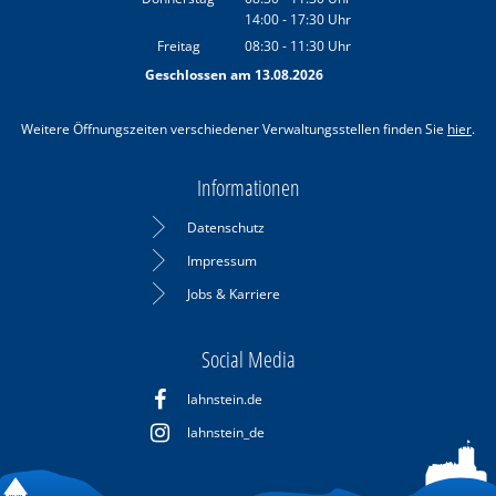
14:00
-
17:30
Von 08:30 bis 11:30 Uhr
Uhr
Von 14:00 bis 17:30 Uhr
Freitag
08:30
-
11:30
Uhr
Von 08:30 bis 11:30 Uhr
Geschlossen am 13.08.2026
Weitere Öffnungszeiten verschiedener Verwaltungsstellen finden Sie
hier
.
Informationen
Datenschutz
Impressum
Jobs & Karriere
Social Media
lahnstein.de
lahnstein_de