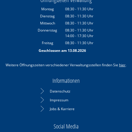
Montag
08:30
-
11:30
Uhr
Von 08:30 bis 11:30 Uhr
Dienstag
08:30
-
11:30
Uhr
Von 08:30 bis 11:30 Uhr
Mittwoch
08:30
-
11:30
Uhr
Von 08:30 bis 11:30 Uhr
Donnerstag
08:30
-
11:30
Uhr
14:00
-
17:30
Von 08:30 bis 11:30 Uhr
Uhr
Von 14:00 bis 17:30 Uhr
Freitag
08:30
-
11:30
Uhr
Von 08:30 bis 11:30 Uhr
Geschlossen am 13.08.2026
Weitere Öffnungszeiten verschiedener Verwaltungsstellen finden Sie
hier
.
Informationen
Datenschutz
Impressum
Jobs & Karriere
Social Media