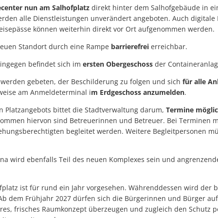
ecenter nun am Salhofplatz
direkt hinter dem Salhofgebäude in e
erden alle Dienstleistungen unverändert angeboten. Auch digitale 
eisepässe können weiterhin direkt vor Ort aufgenommen werden.
neuen Standort durch eine Rampe
barrierefrei
erreichbar.
ingegen befindet sich im
ersten Obergeschoss
der Containeranla
erden gebeten, der Beschilderung zu folgen und sich
für alle An
weise am Anmeldeterminal i
m Erdgeschoss anzumelden
.
 Platzangebots bittet die Stadtverwaltung darum,
Termine möglich
ommen hiervon sind Betreuerinnen und Betreuer. Bei Terminen mi
ehungsberechtigten begleitet werden. Weitere Begleitpersonen m
yna wird ebenfalls Teil des neuen Komplexes sein und angrenzend
fplatz ist für rund ein Jahr vorgesehen. Währenddessen wird der b
. Ab dem Frühjahr 2027 dürfen sich die Bürgerinnen und Bürger 
lares, frisches Raumkonzept überzeugen und zugleich den Schutz p