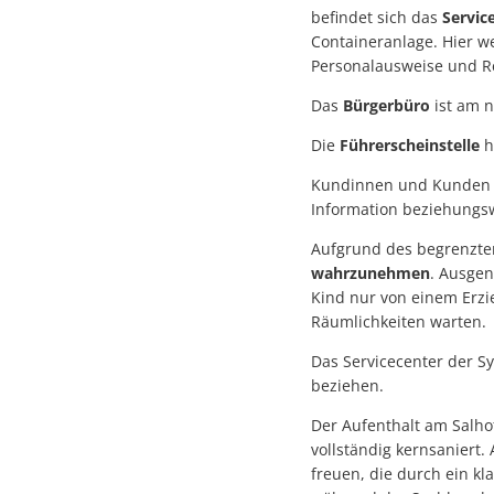
befindet sich das
Servic
Containeranlage. Hier w
Personalausweise und R
Das
Bürgerbüro
ist am 
Die
Führerscheinstelle
h
Kundinnen und Kunden w
Information beziehungs
Aufgrund des begrenzten
wahrzunehmen
. Ausgen
Kind nur von einem Erzi
Räumlichkeiten warten.
Das Servicecenter der S
beziehen.
Der Aufenthalt am Salho
vollständig kernsaniert
freuen, die durch ein k