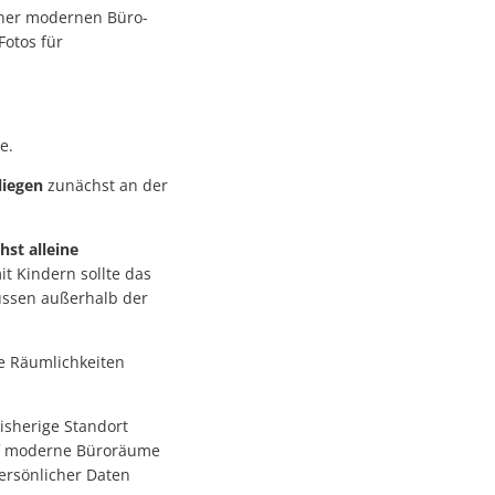
iner modernen Büro-
Fotos für
ge.
liegen
zunächst an der
st alleine
t Kindern sollte das
üssen außerhalb der
e Räumlichkeiten
isherige Standort
auf moderne Büroräume
ersönlicher Daten