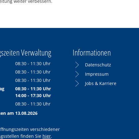
itung weiter verbessern.
szeiten Verwaltung
Informationen
08:30
-
11:30
Uhr
Datenschutz
Von 08:30 bis 11:30 Uhr
08:30
-
11:30
Uhr
Impressum
Von 08:30 bis 11:30 Uhr
08:30
-
11:30
Uhr
Jobs & Karriere
Von 08:30 bis 11:30 Uhr
ag
08:30
-
11:30
Uhr
Von 08:30 bis 11:30 Uhr
14:00
-
17:30
Uhr
Von 14:00 bis 17:30 Uhr
08:30
-
11:30
Uhr
Von 08:30 bis 11:30 Uhr
sen am 13.08.2026
ffnungszeiten verschiedener
gsstellen finden Sie
hier
.