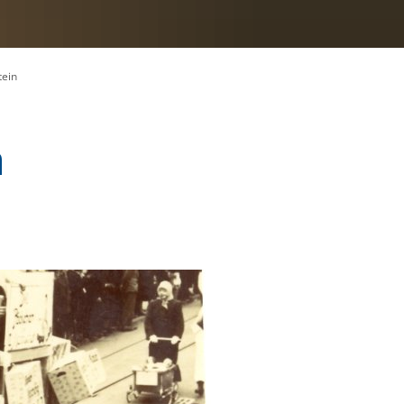
tein
n