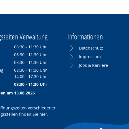
szeiten Verwaltung
Informationen
08:30
-
11:30
Uhr
Datenschutz
Von 08:30 bis 11:30 Uhr
08:30
-
11:30
Uhr
Impressum
Von 08:30 bis 11:30 Uhr
08:30
-
11:30
Uhr
Jobs & Karriere
Von 08:30 bis 11:30 Uhr
ag
08:30
-
11:30
Uhr
Von 08:30 bis 11:30 Uhr
14:00
-
17:30
Uhr
Von 14:00 bis 17:30 Uhr
08:30
-
11:30
Uhr
Von 08:30 bis 11:30 Uhr
sen am 13.08.2026
ffnungszeiten verschiedener
gsstellen finden Sie
hier
.