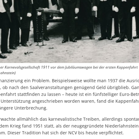
iner Karnevalsgesellschaft 1911 vor dem Jubiläumswagen bei der ersten Kappenfahrt
Lahnstein)
nanzierung ein Problem. Beispielsweise wollte man 1937 die Ausr
 ob nach den Saalveranstaltungen genügend Geld übrigblieb. Gan
penfahrt stattfinden zu lassen – heute ist ein fünfstelliger Euro-B
m Unterstützung angeschrieben worden waren, fand die Kappenfah
längere Unterbrechung.
wachte allmählich das karnevalistische Treiben, allerdings sponta
dem Krieg fand 1951 statt, als der neugegründete Niederlahnstein
. Dieser Tradition hat sich der NCV bis heute verpflichtet.