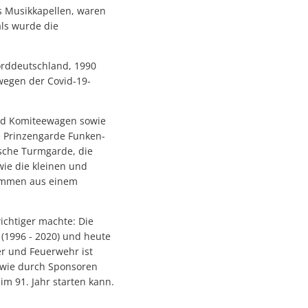
s Musikkapellen, waren
ls wurde die
orddeutschland, 1990
wegen der Covid-19-
und Komiteewagen sowie
 Prinzengarde Funken-
ische Turmgarde, die
ie die kleinen und
 kommen aus einem
ichtiger machte: Die
 (1996 - 2020) und heute
er und Feuerwehr ist
owie durch Sponsoren
m 91. Jahr starten kann.