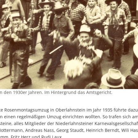
n den 1930er Jahren. Im Hintergrund das Amtsgericht.
erte Rosenmontagsumzug in Oberlahnstein im Jahr 1935 führte dazu
n einen regelmäßigen Umzug einrichten wollten. So trafen sich a
steine, alles Mitglieder der Niederlahnsteiner Karnevalsgesellscha
ottermann, Andreas Nass, Georg Staudt, Heinrich Berndt, Wili Hast
ümm, Fritz Herz und Rudi Laux.