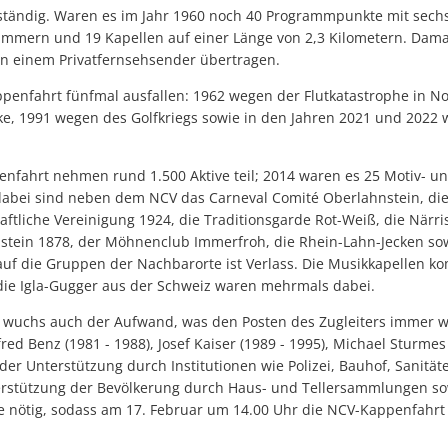
ständig. Waren es im Jahr 1960 noch 40 Programmpunkte mit sech
mmern und 19 Kapellen auf einer Länge von 2,3 Kilometern. Dama
n einem Privatfernsehsender übertragen.
ppenfahrt fünfmal ausfallen: 1962 wegen der Flutkatastrophe in N
, 1991 wegen des Golfkriegs sowie in den Jahren 2021 und 2022 
enfahrt nehmen rund 1.500 Aktive teil; 2014 waren es 25 Motiv- 
abei sind neben dem NCV das Carneval Comité Oberlahnstein, die
aftliche Vereinigung 1924, die Traditionsgarde Rot-Weiß, die Närr
tein 1878, der Möhnenclub Immerfroh, die Rhein-Lahn-Jecken sow
 auf die Gruppen der Nachbarorte ist Verlass. Die Musikkapellen
die Igla-Gugger aus der Schweiz waren mehrmals dabei.
 wuchs auch der Aufwand, was den Posten des Zugleiters immer w
ed Benz (1981 - 1988), Josef Kaiser (1989 - 1995), Michael Sturmes
er Unterstützung durch Institutionen wie Polizei, Bauhof, Sanität
terstützung der Bevölkerung durch Haus- und Tellersammlungen s
nötig, sodass am 17. Februar um 14.00 Uhr die NCV-Kappenfahrt i