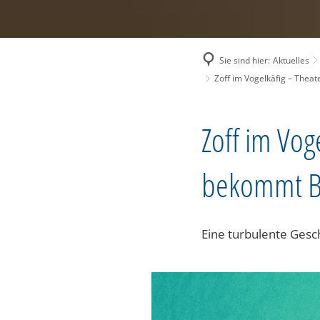
Sie sind hier:
Aktuelles
Zoff im Vogelkäfig – Thea
Zoff im Vog
bekommt B
Eine turbulente Gesc