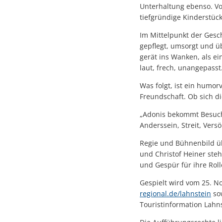
Unterhaltung ebenso. V
tiefgründige Kinderstüc
Im Mittelpunkt der Gesch
gepflegt, umsorgt und ü
gerät ins Wanken, als ei
laut, frech, unangepasst
Was folgt, ist ein humor
Freundschaft. Ob sich d
„Adonis bekommt Besuch“ 
Anderssein, Streit, Vers
Regie und Bühnenbild üb
und Christof Heiner ste
und Gespür für ihre Rol
Gespielt wird vom 25. N
regional.de/lahnstein
sow
Touristinformation Lahns