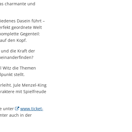
das charmante und
riedenes Dasein führt –
erfekt geordnete Welt
 komplette Gegenteil:
 auf den Kopf.
 und die Kraft der
zueinanderfinden?
el Witz die Themen
punkt stellt.
eiht. Jule Menzel-King
raktere mit Spielfreude
ne unter
www.ticket-
unter auch in der