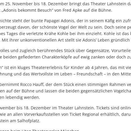
om 25. November bis 18. Dezember bringt das Theater Lahnstein 
k „Adonis bekommt Besuch“ von Fred Apke auf die Bühne.
ichte steht der bunte Papagei Adonis, der in seinem Käfig ein zuf
berzeugt davon, der schönste Vogel der Welt zu sein. Doch seine p
nes Tages die verletzte Krähe Kohle bei ihm einzieht. Kohle ist das
. Mit ihrer unkonventionellen Art stellt sie Adonis’ Leben gründlich
volles und zugleich berührendes Stück über Gegensätze, Vorurteile
ie beiden gefiederten Charakterköpfe auf ewig zanken oder doch 
ist ein kluges Theatererlebnis für Kinder ab 4 Jahren, das mit vi
öhnung und das Wertvollste im Leben – Freundschaft – in den Mittel
ernimmt Rocco Hauff, der dem Stück einen stimmigen Rahmen verl
hen auf der Bühne und lassen die beiden gegensätzlichen Vogelcha
len lebendig werden.
ovember bis 18. Dezember im Theater Lahnstein. Tickets sind onli
ie an allen Vorverkaufsstellen von Ticket Regional erhältlich, dar
tein am Salhofplatz.