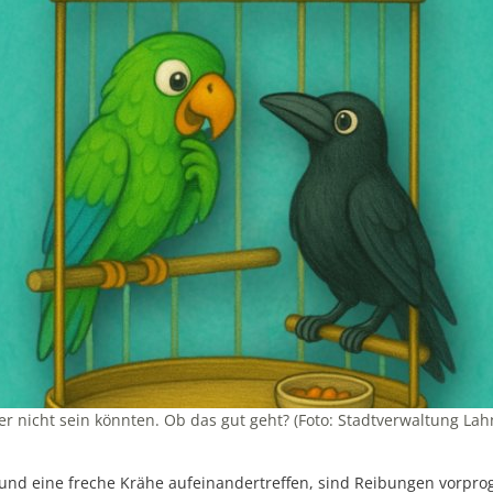
er nicht sein könnten. Ob das gut geht? (Foto: Stadtverwaltung Lahn
 und eine freche Krähe aufeinandertreffen, sind Reibungen vorpr