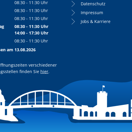
08:30
-
11:30
Uhr
Datenschutz
Von 08:30 bis 11:30 Uhr
08:30
-
11:30
Uhr
Impressum
Von 08:30 bis 11:30 Uhr
08:30
-
11:30
Uhr
Jobs & Karriere
Von 08:30 bis 11:30 Uhr
ag
08:30
-
11:30
Uhr
Von 08:30 bis 11:30 Uhr
14:00
-
17:30
Uhr
Von 14:00 bis 17:30 Uhr
08:30
-
11:30
Uhr
Von 08:30 bis 11:30 Uhr
sen am 13.08.2026
ffnungszeiten verschiedener
gsstellen finden Sie
hier
.