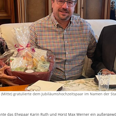
 (Mitte) gratulierte dem Jubiläumshochzeitspaar im Namen der Stad
nnte das Ehepaar Karin Ruth und Horst Max Werner ein außergewö