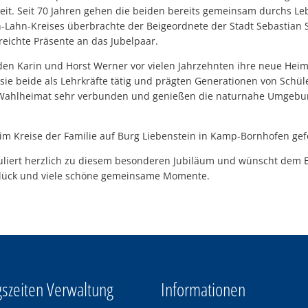
hzeit. Seit 70 Jahren gehen die beiden bereits gemeinsam durchs L
-Lahn-Kreises überbrachte der Beigeordnete der Stadt Sebastian Se
ichte Präsente an das Jubelpaar.
den Karin und Horst Werner vor vielen Jahrzehnten ihre neue Heim
sie beide als Lehrkräfte tätig und prägten Generationen von Schü
er Wahlheimat sehr verbunden und genießen die naturnahe Umgebu
m Kreise der Familie auf Burg Liebenstein in Kamp-Bornhofen gefe
tuliert herzlich zu diesem besonderen Jubiläum und wünscht dem
Glück und viele schöne gemeinsame Momente.
szeiten Verwaltung
Informationen