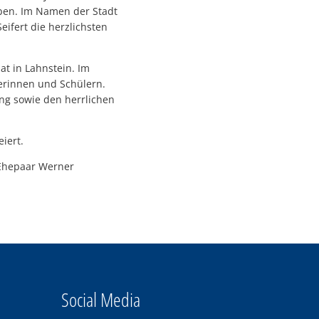
eben. Im Namen der Stadt
ifert die herzlichsten
at in Lahnstein. Im
lerinnen und Schülern.
ng sowie den herrlichen
iert.
 Ehepaar Werner
Social Media