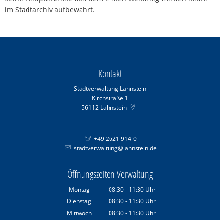
im Stadtarchiv aufbewahrt.
Kontakt
Stadtverwaltung Lahnstein
Kirchstraße 1
56112
Lahnstein
+49 2621 914-0
stadtverwaltung@lahnstein.de
Öffnungszeiten Verwaltung
Montag
08:30
-
11:30
Uhr
Von 08:30 bis 11:30 Uhr
Dienstag
08:30
-
11:30
Uhr
Von 08:30 bis 11:30 Uhr
Mittwoch
08:30
-
11:30
Uhr