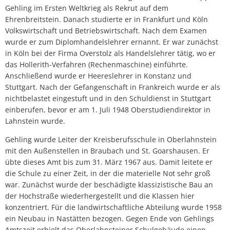
Gehling im Ersten Weltkrieg als Rekrut auf dem
Ehrenbreitstein. Danach studierte er in Frankfurt und Köln
Volkswirtschaft und Betriebswirtschaft. Nach dem Examen
wurde er zum Diplomhandelslehrer ernannt. Er war zunächst
in Köln bei der Firma Overstolz als Handelslehrer tätig, wo er
das Hollerith-Verfahren (Rechenmaschine) einführte.
Anschließend wurde er Heereslehrer in Konstanz und
Stuttgart. Nach der Gefangenschaft in Frankreich wurde er als
nichtbelastet eingestuft und in den Schuldienst in Stuttgart
einberufen, bevor er am 1. Juli 1948 Oberstudiendirektor in
Lahnstein wurde.
Gehling wurde Leiter der Kreisberufsschule in Oberlahnstein
mit den Außenstellen in Braubach und St. Goarshausen. Er
übte dieses Amt bis zum 31. März 1967 aus. Damit leitete er
die Schule zu einer Zeit, in der die materielle Not sehr groß
war. Zunächst wurde der beschädigte klassizistische Bau an
der Hochstraße wiederhergestellt und die Klassen hier
konzentriert. Für die landwirtschaftliche Abteilung wurde 1958
ein Neubau in Nastätten bezogen. Gegen Ende von Gehlings
Amtszeit erhielt das Oberlahnsteiner Schulgebäude einen