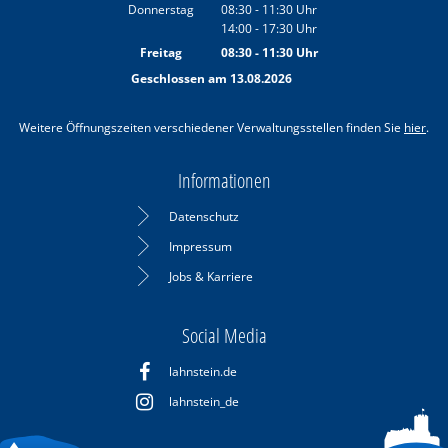
Von 08:30 bis 11:30 Uhr
Donnerstag
08:30
-
11:30
Uhr
14:00
-
17:30
Von 08:30 bis 11:30 Uhr
Uhr
Von 14:00 bis 17:30 Uhr
Freitag
08:30
-
11:30
Uhr
Von 08:30 bis 11:30 Uhr
Geschlossen am 13.08.2026
Weitere Öffnungszeiten verschiedener Verwaltungsstellen finden Sie
hier
.
Informationen
Datenschutz
Impressum
Jobs & Karriere
Social Media
lahnstein.de
lahnstein_de