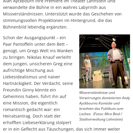
Alan Ayckbourn ihre Premiere im Theater Lahnstein und
verwandelte die Bühne in ein wahres Labyrinth aus
Missverständnissen. Unterstützt wurde das Geschehen von
stimmungsvollen Projektionen im Hintergrund, die das
Bühnenbild lebendig ergänzten.
Schon der Ausgangspunkt – ein
Paar Pantoffeln unter dem Bett –
genügt, um Gregs Welt ins Wanken
zu bringen. Nikolas Knauf verleiht
dem jungen, unsicheren Greg eine
aufrichtige Mischung aus
Liebesidealismus und naiver
Hartnäckigkeit. Der Verdacht, seine
Freundin Ginny könnte ein
Missverständnisse und
Geheimnis haben, führt ihn auf
Verwirrungen dominierten Andy
eine Mission, die eigentlich
Ayckbourns Komödie und
brachten das Publikum zum
romantisch gedacht war: ein
Lachen.
(Fotos: Mira Bind /
Heiratsantrag. Doch statt der
Stadtverwaltung Lahnstein)
erhofften Liebeserklärung stolpert
er in ein Geflecht aus Täuschungen, das sich immer weiter