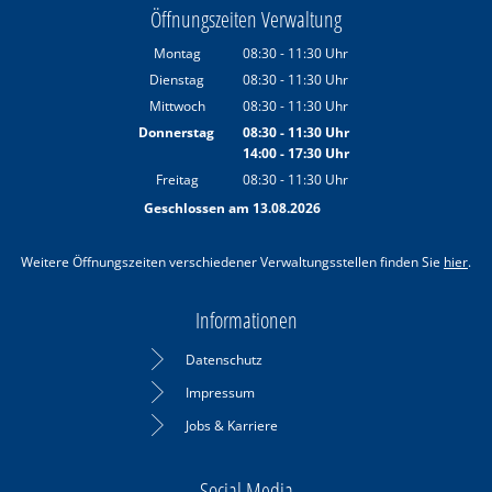
Öffnungszeiten Verwaltung
Montag
08:30
-
11:30
Uhr
Von 08:30 bis 11:30 Uhr
Dienstag
08:30
-
11:30
Uhr
Von 08:30 bis 11:30 Uhr
Mittwoch
08:30
-
11:30
Uhr
Von 08:30 bis 11:30 Uhr
Donnerstag
08:30
-
11:30
Uhr
14:00
-
17:30
Von 08:30 bis 11:30 Uhr
Uhr
Von 14:00 bis 17:30 Uhr
Freitag
08:30
-
11:30
Uhr
Von 08:30 bis 11:30 Uhr
Geschlossen am 13.08.2026
Weitere Öffnungszeiten verschiedener Verwaltungsstellen finden Sie
hier
.
Informationen
Datenschutz
Impressum
Jobs & Karriere
Social Media