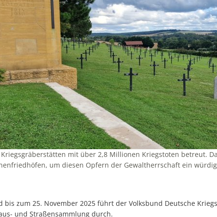
Kriegsgräberstätten mit über 2,8 Millionen Kriegstoten betreut. D
enfriedhöfen, um diesen Opfern der Gewaltherrschaft ein würdige
d bis zum 25. November 2025 führt der Volksbund Deutsche Kriegs
 Haus- und Straßensammlung durch.