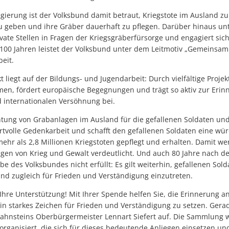
gierung ist der Volksbund damit betraut, Kriegstote im Ausland zu
u geben und ihre Gräber dauerhaft zu pflegen. Darüber hinaus unt
ivate Stellen in Fragen der Kriegsgräberfürsorge und engagiert sich
r 100 Jahren leistet der Volksbund unter dem Leitmotiv „Gemeinsam
eit.
 liegt auf der Bildungs- und Jugendarbeit: Durch vielfältige Proje
, fördert europäische Begegnungen und trägt so aktiv zur Erinn
 internationalen Versöhnung bei.
htung von Grabanlagen im Ausland für die gefallenen Soldaten und 
rtvolle Gedenkarbeit und schafft den gefallenen Soldaten eine wür
ehr als 2,8 Millionen Kriegstoten gepflegt und erhalten. Damit w
gen von Krieg und Gewalt verdeutlicht. Und auch 80 Jahre nach 
abe des Volksbundes nicht erfüllt: Es gilt weiterhin, gefallenen Sol
und zugleich für Frieden und Verständigung einzutreten.
hre Unterstützung! Mit Ihrer Spende helfen Sie, die Erinnerung a
ein starkes Zeichen für Frieden und Verständigung zu setzen. Gerad
t Lahnsteins Oberbürgermeister Lennart Siefert auf. Die Sammlung 
organisiert, die sich für dieses bedeutende Anliegen einsetzen un