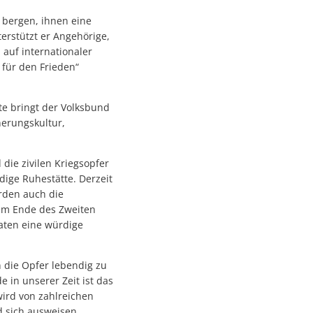
 bergen, ihnen eine
erstützt er Angehörige,
 auf internationaler
 für den Frieden“
kte bringt der Volksbund
erungskultur,
die zivilen Kriegsopfer
dige Ruhestätte. Derzeit
erden auch die
dem Ende des Zweiten
daten eine würdige
n die Opfer lebendig zu
e in unserer Zeit ist das
wird von zahlreichen
d sich ausweisen