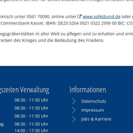
efonisch unter 0561 70090, online unter
www.volksbund.de
oder 
Commerzbank Kassel, IBAN: DE23 5204 0021 0322 2999 00 BIC: C
riegsgräberstätten in aller Welt zu pflegen und zu erhalten und er
recken des Krieges und die Bedeutung des Friedens.
szeiten Verwaltung
Informationen
08:30
-
11:30
Uhr
Datenschutz
Von 08:30 bis 11:30 Uhr
08:30
-
11:30
Uhr
Impressum
Von 08:30 bis 11:30 Uhr
08:30
-
11:30
Uhr
Jobs & Karriere
Von 08:30 bis 11:30 Uhr
ag
08:30
-
11:30
Uhr
Von 08:30 bis 11:30 Uhr
14:00
-
17:30
Uhr