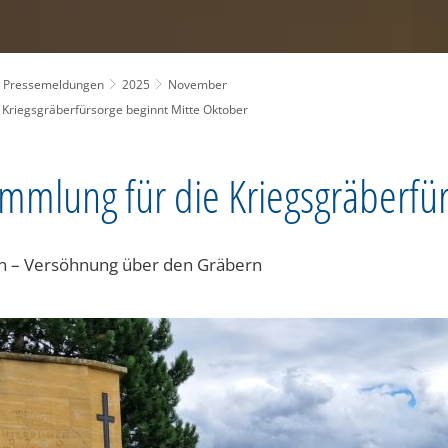
Pressemeldungen
2025
November
Kriegsgräberfürsorge beginnt Mitte Oktober
mlung für die Kriegsgräberfü
en – Versöhnung über den Gräbern