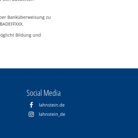
per Banküberweisung zu
OBADEFFXXX.
möglicht Bildung und
Social Media
lahnstein.de
lahnstein_de