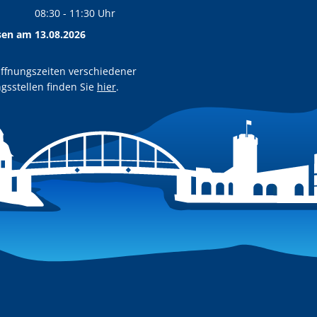
Von 14:00 bis 17:30 Uhr
08:30
-
11:30
Uhr
Von 08:30 bis 11:30 Uhr
sen am 13.08.2026
ffnungszeiten verschiedener
gsstellen finden Sie
hier
.