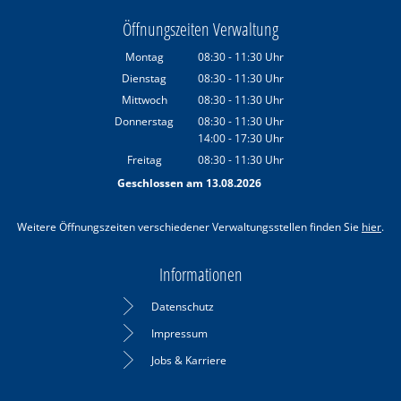
Öffnungszeiten Verwaltung
Montag
08:30
-
11:30
Uhr
Von 08:30 bis 11:30 Uhr
Dienstag
08:30
-
11:30
Uhr
Von 08:30 bis 11:30 Uhr
Mittwoch
08:30
-
11:30
Uhr
Von 08:30 bis 11:30 Uhr
Donnerstag
08:30
-
11:30
Uhr
14:00
-
17:30
Von 08:30 bis 11:30 Uhr
Uhr
Von 14:00 bis 17:30 Uhr
Freitag
08:30
-
11:30
Uhr
Von 08:30 bis 11:30 Uhr
Geschlossen am 13.08.2026
Weitere Öffnungszeiten verschiedener Verwaltungsstellen finden Sie
hier
.
Informationen
Datenschutz
Impressum
Jobs & Karriere