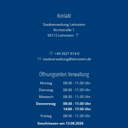
Kontakt
Stadtverwaltung Lahnstein
Kirchstraße 1
56112
Lahnstein
+49 2621 914-0
stadtverwaltung@lahnstein.de
Öffnungszeiten Verwaltung
Montag
08:30
-
11:30
Uhr
Von 08:30 bis 11:30 Uhr
Dienstag
08:30
-
11:30
Uhr
Von 08:30 bis 11:30 Uhr
Mittwoch
08:30
-
11:30
Uhr
Von 08:30 bis 11:30 Uhr
Donnerstag
08:30
-
11:30
Uhr
14:00
-
17:30
Von 08:30 bis 11:30 Uhr
Uhr
Von 14:00 bis 17:30 Uhr
Freitag
08:30
-
11:30
Uhr
Von 08:30 bis 11:30 Uhr
Geschlossen am 13.08.2026