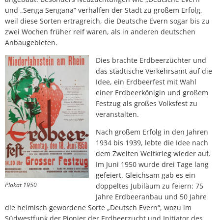
und „Senga Sengana“ verhalfen der Stadt zu großem Erfolg,
weil diese Sorten ertragreich, die Deutsche Evern sogar bis zu
zwei Wochen früher reif waren, als in anderen deutschen
Anbaugebieten.
Dies brachte Erdbeerzüchter und
das städtische Verkehrsamt auf die
Idee, ein Erdbeerfest mit Wahl
einer Erdbeerkönigin und großem
Festzug als großes Volksfest zu
veranstalten.
Nach großem Erfolg in den Jahren
1934 bis 1939, lebte die Idee nach
dem Zweiten Weltkrieg wieder auf.
Im Juni 1950 wurde drei Tage lang
gefeiert. Gleichsam gab es ein
Plakat 1950
doppeltes Jubiläum zu feiern: 75
Jahre Erdbeeranbau und 50 Jahre
die heimisch gewordene Sorte „Deutsch Evern“, wozu im
Südwestfunk der Pionier der Erdbeerzucht und Initiator des