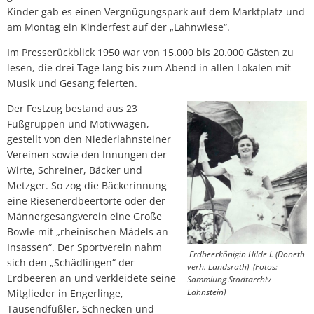
Kinder gab es einen Vergnügungspark auf dem Marktplatz und
am Montag ein Kinderfest auf der „Lahnwiese“.
Im Presserückblick 1950 war von 15.000 bis 20.000 Gästen zu
lesen, die drei Tage lang bis zum Abend in allen Lokalen mit
Musik und Gesang feierten.
Der Festzug bestand aus 23
Fußgruppen und Motivwagen,
gestellt von den Niederlahnsteiner
Vereinen sowie den Innungen der
Wirte, Schreiner, Bäcker und
Metzger. So zog die Bäckerinnung
eine Riesenerdbeertorte oder der
Männergesangverein eine Große
Bowle mit „rheinischen Mädels an
Insassen“. Der Sportverein nahm
Erdbeerkönigin Hilde I. (Doneth
sich den „Schädlingen“ der
verh. Landsrath)
(Fotos:
Erdbeeren an und verkleidete seine
Sammlung Stadtarchiv
Lahnstein)
Mitglieder in Engerlinge,
Tausendfüßler, Schnecken und