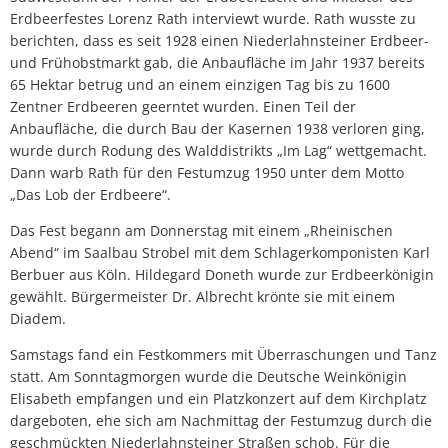
Erdbeerfestes Lorenz Rath interviewt wurde. Rath wusste zu
berichten, dass es seit 1928 einen Niederlahnsteiner Erdbeer-
und Frühobstmarkt gab, die Anbaufläche im Jahr 1937 bereits
65 Hektar betrug und an einem einzigen Tag bis zu 1600
Zentner Erdbeeren geerntet wurden. Einen Teil der
Anbaufläche, die durch Bau der Kasernen 1938 verloren ging,
wurde durch Rodung des Walddistrikts „Im Lag“ wettgemacht.
Dann warb Rath für den Festumzug 1950 unter dem Motto
„Das Lob der Erdbeere“.
Das Fest begann am Donnerstag mit einem „Rheinischen
Abend“ im Saalbau Strobel mit dem Schlagerkomponisten Karl
Berbuer aus Köln. Hildegard Doneth wurde zur Erdbeerkönigin
gewählt. Bürgermeister Dr. Albrecht krönte sie mit einem
Diadem.
Samstags fand ein Festkommers mit Überraschungen und Tanz
statt. Am Sonntagmorgen wurde die Deutsche Weinkönigin
Elisabeth empfangen und ein Platzkonzert auf dem Kirchplatz
dargeboten, ehe sich am Nachmittag der Festumzug durch die
geschmückten Niederlahnsteiner Straßen schob. Für die