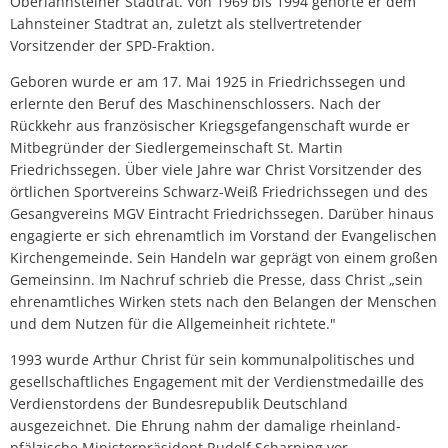
Oberlahnsteiner Stadtrat. Von 1969 bis 1994 gehörte er dem
Lahnsteiner Stadtrat an, zuletzt als stellvertretender
Vorsitzender der SPD-Fraktion.
Geboren wurde er am 17. Mai 1925 in Friedrichssegen und
erlernte den Beruf des Maschinenschlossers. Nach der
Rückkehr aus französischer Kriegsgefangenschaft wurde er
Mitbegründer der Siedlergemeinschaft St. Martin
Friedrichssegen. Über viele Jahre war Christ Vorsitzender des
örtlichen Sportvereins Schwarz-Weiß Friedrichssegen und des
Gesangvereins MGV Eintracht Friedrichssegen. Darüber hinaus
engagierte er sich ehrenamtlich im Vorstand der Evangelischen
Kirchengemeinde. Sein Handeln war geprägt von einem großen
Gemeinsinn. Im Nachruf schrieb die Presse, dass Christ „sein
ehrenamtliches Wirken stets nach den Belangen der Menschen
und dem Nutzen für die Allgemeinheit richtete."
1993 wurde Arthur Christ für sein kommunalpolitisches und
gesellschaftliches Engagement mit der Verdienstmedaille des
Verdienstordens der Bundesrepublik Deutschland
ausgezeichnet. Die Ehrung nahm der damalige rheinland-
pfälzische Ministerpräsident Rudolf Scharping vor.