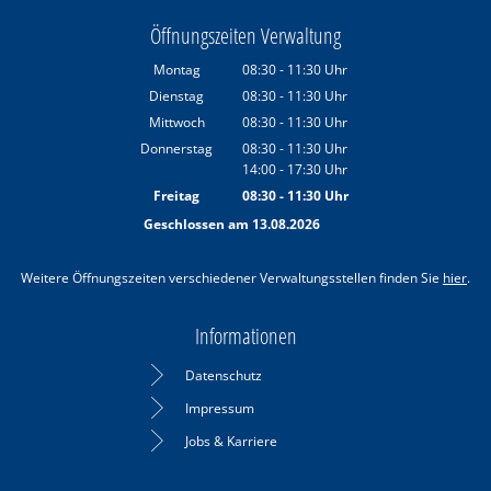
Öffnungszeiten Verwaltung
Montag
08:30
-
11:30
Uhr
Von 08:30 bis 11:30 Uhr
Dienstag
08:30
-
11:30
Uhr
Von 08:30 bis 11:30 Uhr
Mittwoch
08:30
-
11:30
Uhr
Von 08:30 bis 11:30 Uhr
Donnerstag
08:30
-
11:30
Uhr
14:00
-
17:30
Von 08:30 bis 11:30 Uhr
Uhr
Von 14:00 bis 17:30 Uhr
Freitag
08:30
-
11:30
Uhr
Von 08:30 bis 11:30 Uhr
Geschlossen am 13.08.2026
Weitere Öffnungszeiten verschiedener Verwaltungsstellen finden Sie
hier
.
Informationen
Datenschutz
Impressum
Jobs & Karriere