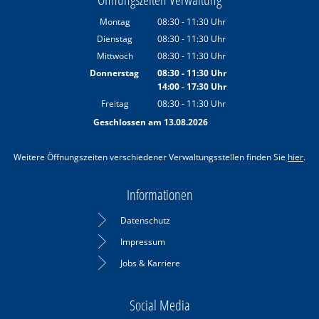
Montag
08:30
-
11:30
Uhr
Von 08:30 bis 11:30 Uhr
Dienstag
08:30
-
11:30
Uhr
Von 08:30 bis 11:30 Uhr
Mittwoch
08:30
-
11:30
Uhr
Von 08:30 bis 11:30 Uhr
Donnerstag
08:30
-
11:30
Uhr
14:00
-
17:30
Von 08:30 bis 11:30 Uhr
Uhr
Von 14:00 bis 17:30 Uhr
Freitag
08:30
-
11:30
Uhr
Von 08:30 bis 11:30 Uhr
Geschlossen am 13.08.2026
Weitere Öffnungszeiten verschiedener Verwaltungsstellen finden Sie
hier
.
Informationen
Datenschutz
Impressum
Jobs & Karriere
Social Media