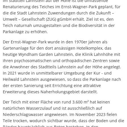
Im Stadtteil Lahnstein auf der Höhe ist die umfassende
Renaturierung des Teiches im Ernst-Wagner-Park geplant, für
die die Stadt Lahnstein Zuwendungen durch die Zukunft –
Umwelt – Gesellschaft (ZUG) gGmbH erhält. Ziel ist es, den
Teich naturnah umzugestalten und die Biodiversität in der
Parkanlage zu erhöhen.
Der Ernst-Wagner-Park wurde in den 1970er Jahren als
Gartenanlage für den dort ansässigen Hotelkomplex, das
heutige Wyndham Garden Lahnstein, die Klinik Lahnhöhe mit
ihren psychosomatischen und orthopädischen Zentren sowie
die Anwohner des Stadtteils Lahnstein auf der Höhe angelegt.
In 2021 wurde in unmittelbarer Umgebung der Kur - und
Heilwald Lahnstein ausgewiesen, so dass die Parkanlage nach
der ersten Sanierung seit Errichtung eine attraktive
Erweiterung dieses Naherholungsgebiet darstellt.
Der Teich mit einer Fläche von rund 3.600 m² hat keinen
natürlichen Wasserzulauf und ist ausschließlich auf
Niederschlagswasser angewiesen. Im November 2023 fielen
Teile trocken, wodurch sichtbar wurde, dass der Boden und die
Ränder hauptsächlich aus Beton bestehen. In den