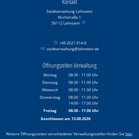
Kontakt
Stadtverwaltung Lahnstein
Kirchstraße 1
56112
Lahnstein
+49 2621 914-0
stadtverwaltung@lahnstein.de
Öffnungszeiten Verwaltung
Montag
08:30
-
11:30
Uhr
Von 08:30 bis 11:30 Uhr
Dienstag
08:30
-
11:30
Uhr
Von 08:30 bis 11:30 Uhr
Mittwoch
08:30
-
11:30
Uhr
Von 08:30 bis 11:30 Uhr
Donnerstag
08:30
-
11:30
Uhr
14:00
-
17:30
Von 08:30 bis 11:30 Uhr
Uhr
Von 14:00 bis 17:30 Uhr
Freitag
08:30
-
11:30
Uhr
Von 08:30 bis 11:30 Uhr
Geschlossen am 13.08.2026
Weitere Öffnungszeiten verschiedener Verwaltungsstellen finden Sie
hier
.