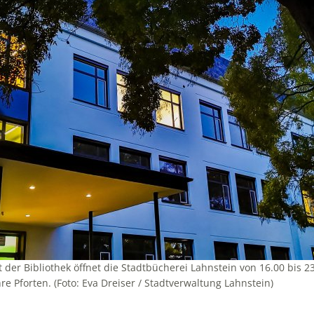
der Bibliothek öffnet die Stadtbücherei Lahnstein von 16.00 bis 2
 Pforten. (Foto: Eva Dreiser / Stadtverwaltung Lahnstein)