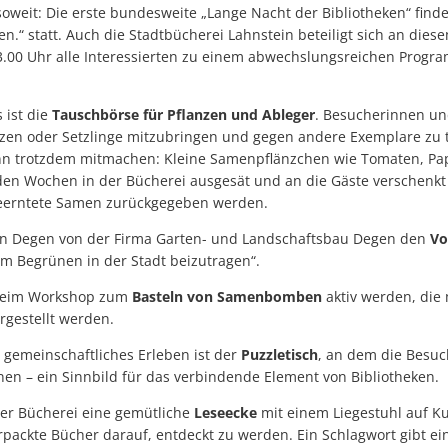
 soweit: Die erste bundesweite „Lange Nacht der Bibliotheken“ fin
en.“ statt. Auch die Stadtbücherei Lahnstein beteiligt sich an di
23.00 Uhr alle Interessierten zu einem abwechslungsreichen Pro
 ist die
Tauschbörse für Pflanzen und Ableger
. Besucherinnen un
nzen oder Setzlinge mitzubringen und gegen andere Exemplare zu
n trotzdem mitmachen: Kleine Samenpflänzchen wie Tomaten, Pap
n Wochen in der Bücherei ausgesät und an die Gäste verschenkt 
geerntete Samen zurückgegeben werden.
tin Degen von der Firma Garten- und Landschaftsbau Degen den
Vo
m Begrünen in der Stadt beizutragen“.
 beim Workshop zum
Basteln von Samenbomben
aktiv werden, die
gestellt werden.
 gemeinschaftliches Erleben ist der
Puzzletisch
, an dem die Besu
nen – ein Sinnbild für das verbindende Element von Bibliotheken.
 der Bücherei eine gemütliche
Leseecke
mit einem Liegestuhl auf Ku
rpackte Bücher darauf, entdeckt zu werden. Ein Schlagwort gibt ei