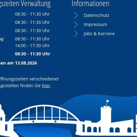
szeiten Verwaltung
Informationen
08:30
-
11:30
Uhr
Datenschutz
Von 08:30 bis 11:30 Uhr
08:30
-
11:30
Uhr
Impressum
Von 08:30 bis 11:30 Uhr
08:30
-
11:30
Uhr
Jobs & Karriere
Von 08:30 bis 11:30 Uhr
ag
08:30
-
11:30
Uhr
Von 08:30 bis 11:30 Uhr
14:00
-
17:30
Uhr
Von 14:00 bis 17:30 Uhr
08:30
-
11:30
Uhr
Von 08:30 bis 11:30 Uhr
sen am 13.08.2026
ffnungszeiten verschiedener
gsstellen finden Sie
hier
.