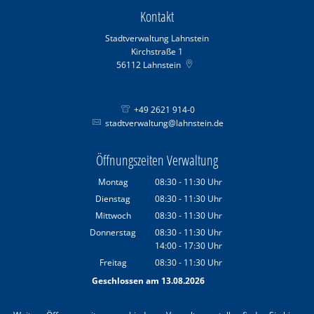
Kontakt
Stadtverwaltung Lahnstein
Kirchstraße 1
56112
Lahnstein
+49 2621 914-0
stadtverwaltung@lahnstein.de
Öffnungszeiten Verwaltung
Montag
08:30
-
11:30
Uhr
Von 08:30 bis 11:30 Uhr
Dienstag
08:30
-
11:30
Uhr
Von 08:30 bis 11:30 Uhr
Mittwoch
08:30
-
11:30
Uhr
Von 08:30 bis 11:30 Uhr
Donnerstag
08:30
-
11:30
Uhr
14:00
-
17:30
Von 08:30 bis 11:30 Uhr
Uhr
Von 14:00 bis 17:30 Uhr
Freitag
08:30
-
11:30
Uhr
Von 08:30 bis 11:30 Uhr
Geschlossen am 13.08.2026