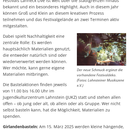
Festivals Lahneck Live ist weit über die Stadtgrenzen hinaus
bekannt und ein besonderes Highlight. Auch in diesem Jahr
können Groß und Klein an diesem kreativen Prozess
teilnehmen und das Festivalgelände an zwei Terminen aktiv
mitgestalten.
Dabei spielt Nachhaltigkeit eine
zentrale Rolle: Es werden
hauptsächlich Materialien genutzt,
die entweder natürlich sind oder
wiederverwertet werden können.
Wer möchte, kann gerne eigene
Der neue Schmuck ergänzt die
Materialien mitbringen.
vorhandene Festivaldeko.
(Fotos: Lahnsteiner Musikszene
Die Bastelaktionen finden jeweils
e.V.)
von 11.00 bis 16.00 Uhr im
Jugendkulturzentrum Lahnstein (JUKZ) statt und stehen allen
offen – ob jung oder alt, ob allein oder als Gruppe. Wer nicht
selbst basteln kann, hat die Möglichkeit, Materialien zu
spenden.
Girlandenbasteln:
Am 15. März 2025 werden kleine hängende,