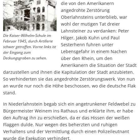
die von den Amerikanern
angedrohte Zerstörung
Oberlahnsteins unterblieb, war
wohl der mutigen Tat dreier
Lahnsteiner zu verdanken: Peter
Die Kaiser-Wilhelm-Schule im
Hilger, Jakob Kuhn und Paul
Februar 1945, durch Artillerie
Sesterhenn fuhren unter
schwer getroffen. Vorne links ist
Lebensgefahr in einem Nachen
der Eingang zum
Deckungsgraben zu sehen.
über den Rhein, um den
Amerikanern die Situation der Stadt
darzustellen und ihnen die Kapitulation der Stadt anzubieten.
So verhinderten sie das angedrohte Zerstörungswerk. Von nun
an wurde nur noch die Höhe beschossen, wo die deutsche Flak
stand.
In Niederlahnstein begab sich ein angetrunkener Feldwebel zu
Bürgermeister Weinem ins Rathaus und erklärte ihm, er habe
den Auftrag ihn zu erschießen, da er das Hissen der weißen
Flaggen dulde. Nur wegen des beherzten und ruhigen
Verhaltens und der Vermittlung durch einen Polizeileutnant
wurde die Exekution verhindert.