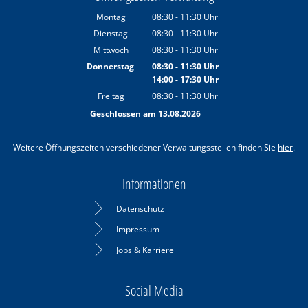
Montag
08:30
-
11:30
Uhr
Von 08:30 bis 11:30 Uhr
Dienstag
08:30
-
11:30
Uhr
Von 08:30 bis 11:30 Uhr
Mittwoch
08:30
-
11:30
Uhr
Von 08:30 bis 11:30 Uhr
Donnerstag
08:30
-
11:30
Uhr
14:00
-
17:30
Von 08:30 bis 11:30 Uhr
Uhr
Von 14:00 bis 17:30 Uhr
Freitag
08:30
-
11:30
Uhr
Von 08:30 bis 11:30 Uhr
Geschlossen am 13.08.2026
Weitere Öffnungszeiten verschiedener Verwaltungsstellen finden Sie
hier
.
Informationen
Datenschutz
Impressum
Jobs & Karriere
Social Media