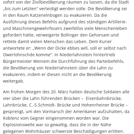
sofort von der Zivilbevölkerung räumen zu lassen, da die Stadt
„bis zum Letzten“ verteidigt werden solle. Die Bevölkerung sei
in den Raum Katzenelnbogen zu evakuieren. Da die
Ausführung dieses Befehls aufgrund des ständigen Artillerie-
und Maschinengewehrfeuers zweifellos viele Menschenleben
gefordert hätte, verweigerte Bollinger den Gehorsam und
rettete damit vielen Menschen das Leben. Dem Kurier
antwortete er: „Wenn der Dicke ebbes will, soll er selbst nach
Owerlohnschde komme“. In Niederlahnstein hintertrieb
Bürgermeister Weinem die Durchführung des Parteibefehls,
die Bevölkerung von Niederlahnstein über die Lahn zu
evakuieren, indem er diesen nicht an die Bevölkerung
weitergab.
Am frühen Morgen des 20. März hatten deutsche Soldaten alle
vier über die Lahn führenden Brücken – Eisenbahnbrücke,
Lahnbrücke, C.-S.Schmidt- Brücke und Hohenrheiner Brücke –
gesprengt, um den Vormarsch der Amerikaner aufzuhalten, da
Koblenz vom Gegner eingenommen worden war. Die
Explosionswelle war so gewaltig, dass die in der Nähe
gelegenen Wohnhäuser schwerste Beschädigungen erlitten.