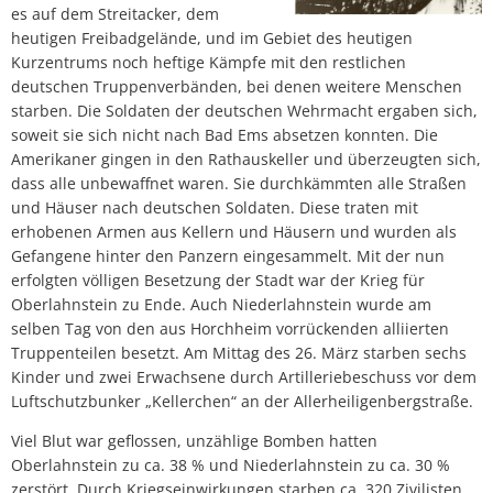
es auf dem Streitacker, dem
heutigen Freibadgelände, und im Gebiet des heutigen
Kurzentrums noch heftige Kämpfe mit den restlichen
deutschen Truppenverbänden, bei denen weitere Menschen
starben. Die Soldaten der deutschen Wehrmacht ergaben sich,
soweit sie sich nicht nach Bad Ems absetzen konnten. Die
Amerikaner gingen in den Rathauskeller und überzeugten sich,
dass alle unbewaffnet waren. Sie durchkämmten alle Straßen
und Häuser nach deutschen Soldaten. Diese traten mit
erhobenen Armen aus Kellern und Häusern und wurden als
Gefangene hinter den Panzern eingesammelt. Mit der nun
erfolgten völligen Besetzung der Stadt war der Krieg für
Oberlahnstein zu Ende. Auch Niederlahnstein wurde am
selben Tag von den aus Horchheim vorrückenden alliierten
Truppenteilen besetzt. Am Mittag des 26. März starben sechs
Kinder und zwei Erwachsene durch Artilleriebeschuss vor dem
Luftschutzbunker „Kellerchen“ an der Allerheiligenbergstraße.
Viel Blut war geflossen, unzählige Bomben hatten
Oberlahnstein zu ca. 38 % und Niederlahnstein zu ca. 30 %
zerstört. Durch Kriegseinwirkungen starben ca. 320 Zivilisten