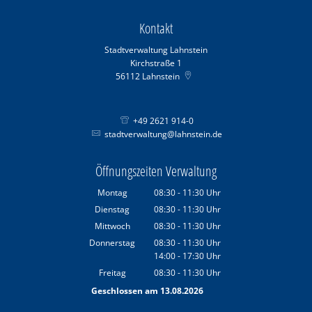
Kontakt
Stadtverwaltung Lahnstein
Kirchstraße 1
56112
Lahnstein
+49 2621 914-0
stadtverwaltung@lahnstein.de
Öffnungszeiten Verwaltung
Montag
08:30
-
11:30
Uhr
Von 08:30 bis 11:30 Uhr
Dienstag
08:30
-
11:30
Uhr
Von 08:30 bis 11:30 Uhr
Mittwoch
08:30
-
11:30
Uhr
Von 08:30 bis 11:30 Uhr
Donnerstag
08:30
-
11:30
Uhr
14:00
-
17:30
Von 08:30 bis 11:30 Uhr
Uhr
Von 14:00 bis 17:30 Uhr
Freitag
08:30
-
11:30
Uhr
Von 08:30 bis 11:30 Uhr
Geschlossen am 13.08.2026