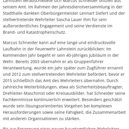
Lahnstein verabschiedete sich Marcus Schneider offiziell aus
seinem Amt. Im Rahmen der Jahresdienstversammlung in der
Stadthalle dankten Oberbürgermeister Lennart Siefert und der
stellvertretende Wehrleiter Sascha Lauer ihm für sein
außerordentliches Engagement und seine Verdienste im
Brand- und Katastrophenschutz.
Marcus Schneider kann auf eine lange und eindrucksvolle
Laufbahn in der Feuerwehr Lahnstein zurückblicken: Im
kommenden Jahr begeht er sein 40-jähriges Jubiläum in der
Wehr. Bereits 2003 übernahm er als Gruppenführer
Verantwortung, wurde ein Jahr später zum Zugführer ernannt
und 2012 zum stellvertretenden Wehrleiter befördert, bevor er
2015 schließlich das Amt des Wehrleiters übernahm. Durch
zahlreiche Weiterbildungen, etwa als Sicherheitsbeauftragter,
Drehleiter-Maschinist oder Kreisausbilder, hat Schneider seine
Fachkenntnisse kontinuierlich erweitert. Besonders geschätzt
wurde sein lösungsorientiertes Vorgehen bei komplexen
Herausforderungen sowie seine Fähigkeit, die Zusammenarbeit
mit anderen Organisationen zu stärken.
Bis zur Ernennung eines neuen hauptamtlichen Wehrleiters