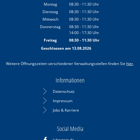
Montag
08:30
-
11:30
Uhr
Von 08:30 bis 11:30 Uhr
Dienstag
08:30
-
11:30
Uhr
Von 08:30 bis 11:30 Uhr
Mittwoch
08:30
-
11:30
Uhr
Von 08:30 bis 11:30 Uhr
Donnerstag
08:30
-
11:30
Uhr
14:00
-
17:30
Von 08:30 bis 11:30 Uhr
Uhr
Von 14:00 bis 17:30 Uhr
Freitag
08:30
-
11:30
Uhr
Von 08:30 bis 11:30 Uhr
Geschlossen am 13.08.2026
Weitere Öffnungszeiten verschiedener Verwaltungsstellen finden Sie
hier
.
Informationen
Datenschutz
Impressum
Jobs & Karriere
Social Media
lahnstein.de