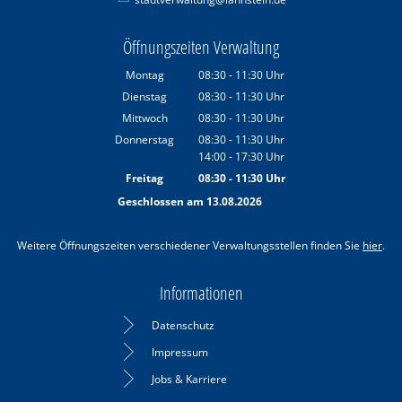
Öffnungszeiten Verwaltung
Montag
08:30
-
11:30
Uhr
Von 08:30 bis 11:30 Uhr
Dienstag
08:30
-
11:30
Uhr
Von 08:30 bis 11:30 Uhr
Mittwoch
08:30
-
11:30
Uhr
Von 08:30 bis 11:30 Uhr
Donnerstag
08:30
-
11:30
Uhr
14:00
-
17:30
Von 08:30 bis 11:30 Uhr
Uhr
Von 14:00 bis 17:30 Uhr
Freitag
08:30
-
11:30
Uhr
Von 08:30 bis 11:30 Uhr
Geschlossen am 13.08.2026
Weitere Öffnungszeiten verschiedener Verwaltungsstellen finden Sie
hier
.
Informationen
Datenschutz
Impressum
Jobs & Karriere