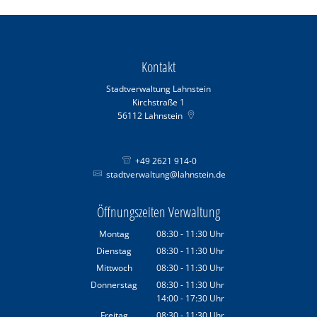
Kontakt
Stadtverwaltung Lahnstein
Kirchstraße 1
56112
Lahnstein
+49 2621 914-0
stadtverwaltung@lahnstein.de
Öffnungszeiten Verwaltung
Montag
08:30
-
11:30
Uhr
Von 08:30 bis 11:30 Uhr
Dienstag
08:30
-
11:30
Uhr
Von 08:30 bis 11:30 Uhr
Mittwoch
08:30
-
11:30
Uhr
Von 08:30 bis 11:30 Uhr
Donnerstag
08:30
-
11:30
Uhr
14:00
-
17:30
Von 08:30 bis 11:30 Uhr
Uhr
Von 14:00 bis 17:30 Uhr
Freitag
08:30
-
11:30
Uhr