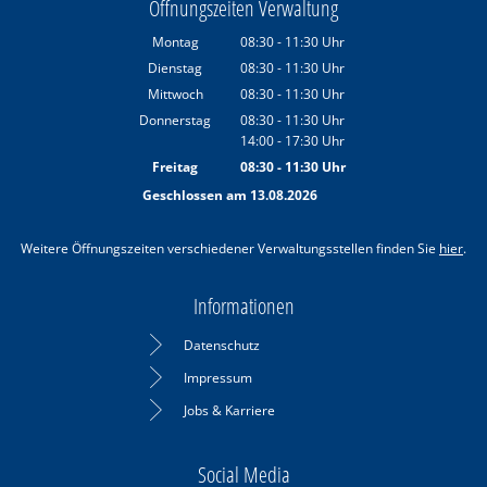
Öffnungszeiten Verwaltung
Montag
08:30
-
11:30
Uhr
Von 08:30 bis 11:30 Uhr
Dienstag
08:30
-
11:30
Uhr
Von 08:30 bis 11:30 Uhr
Mittwoch
08:30
-
11:30
Uhr
Von 08:30 bis 11:30 Uhr
Donnerstag
08:30
-
11:30
Uhr
14:00
-
17:30
Von 08:30 bis 11:30 Uhr
Uhr
Von 14:00 bis 17:30 Uhr
Freitag
08:30
-
11:30
Uhr
Von 08:30 bis 11:30 Uhr
Geschlossen am 13.08.2026
Weitere Öffnungszeiten verschiedener Verwaltungsstellen finden Sie
hier
.
Informationen
Datenschutz
Impressum
Jobs & Karriere
Social Media