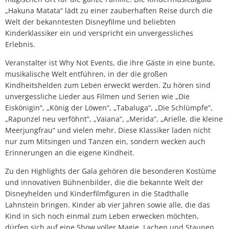
„Hakuna Matata“ lädt zu einer zauberhaften Reise durch die
Welt der bekanntesten Disneyfilme und beliebten
Kinderklassiker ein und verspricht ein unvergessliches
Erlebnis.
Veranstalter ist Why Not Events, die ihre Gäste in eine bunte,
musikalische Welt entführen, in der die großen
Kindheitshelden zum Leben erweckt werden. Zu hören sind
unvergessliche Lieder aus Filmen und Serien wie „Die
Eiskönigin“, „König der Löwen“, „Tabaluga“, „Die Schlümpfe“,
„Rapunzel neu verföhnt“, „Vaiana“, „Merida“, „Arielle, die kleine
Meerjungfrau“ und vielen mehr. Diese Klassiker laden nicht
nur zum Mitsingen und Tanzen ein, sondern wecken auch
Erinnerungen an die eigene Kindheit.
Zu den Highlights der Gala gehören die besonderen Kostüme
und innovativen Bühnenbilder, die die bekannte Welt der
Disneyhelden und Kinderfilmfiguren in die Stadthalle
Lahnstein bringen. Kinder ab vier Jahren sowie alle, die das
Kind in sich noch einmal zum Leben erwecken möchten,
dürfen sich auf eine Show voller Magie, Lachen und Staunen