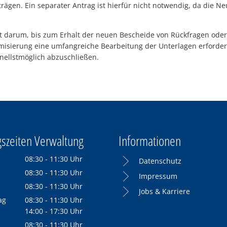
rägen. Ein separater Antrag ist hierfür nicht notwendig, da die N
et darum, bis zum Erhalt der neuen Bescheide von Rückfragen ode
isierung eine umfangreiche Bearbeitung der Unterlagen erfordert.
nellstmöglich abzuschließen.
szeiten Verwaltung
Informationen
08:30
-
11:30
Uhr
Datenschutz
Von 08:30 bis 11:30 Uhr
08:30
-
11:30
Uhr
Impressum
Von 08:30 bis 11:30 Uhr
08:30
-
11:30
Uhr
Jobs & Karriere
Von 08:30 bis 11:30 Uhr
ag
08:30
-
11:30
Uhr
Von 08:30 bis 11:30 Uhr
14:00
-
17:30
Uhr
Von 14:00 bis 17:30 Uhr
08:30
-
11:30
Uhr