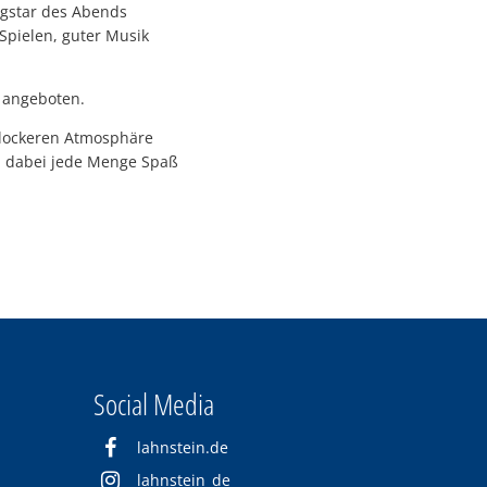
ngstar des Abends
 Spielen, guter Musik
n angeboten.
 lockeren Atmosphäre
nd dabei jede Menge Spaß
Social Media
lahnstein.de
lahnstein_de