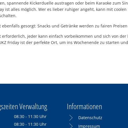
sen, spannende Kickerduelle austragen oder beim Karaoke zum Si
y ist alles möglich. Wer es lieber ruhiger angeht, kann mit coolen
chalten.
st ebenfalls gesorgt: Snacks und Getränke werden zu fairen Preise
t erforderlich, jeder kann einfach vorbeikommen und sich von der
 JUKZ Friday ist der perfekte Ort, um ins Wochenende zu starten u
szeiten Verwaltung
Informationen
08:30
-
11:30
Uhr
Datenschutz
Von 08:30 bis 11:30 Uhr
08:30
-
11:30
Uhr
Impressum