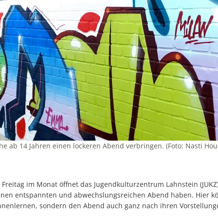
he ab 14 Jahren einen lockeren Abend verbringen. (Foto: Nasti H
 Freitag im Monat öffnet das Jugendkulturzentrum Lahnstein (JUKZ)
 einen entspannten und abwechslungsreichen Abend haben. Hier k
nnenlernen, sondern den Abend auch ganz nach ihren Vorstellunge