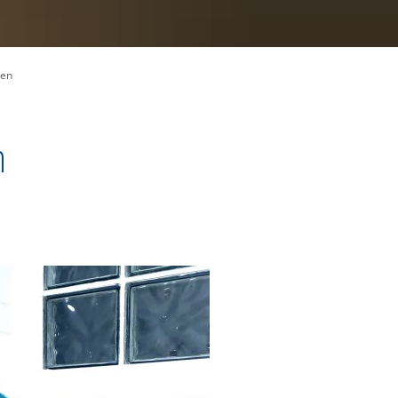
ten
n