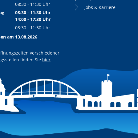
Von 08:30 bis 11:30 Uhr
08:30
-
11:30
Uhr
Jobs & Karriere
Von 08:30 bis 11:30 Uhr
ag
08:30
-
11:30
Uhr
Von 08:30 bis 11:30 Uhr
14:00
-
17:30
Uhr
Von 14:00 bis 17:30 Uhr
08:30
-
11:30
Uhr
Von 08:30 bis 11:30 Uhr
sen am 13.08.2026
ffnungszeiten verschiedener
gsstellen finden Sie
hier
.