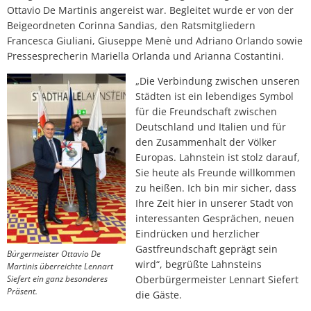
Ottavio De Martinis angereist war. Begleitet wurde er von der
Beigeordneten Corinna Sandias, den Ratsmitgliedern
Francesca Giuliani, Giuseppe Menè und Adriano Orlando sowie
Pressesprecherin Mariella Orlanda und Arianna Costantini.
„Die Verbindung zwischen unseren
Städten ist ein lebendiges Symbol
für die Freundschaft zwischen
Deutschland und Italien und für
den Zusammenhalt der Völker
Europas. Lahnstein ist stolz darauf,
Sie heute als Freunde willkommen
zu heißen. Ich bin mir sicher, dass
Ihre Zeit hier in unserer Stadt von
interessanten Gesprächen, neuen
Eindrücken und herzlicher
Gastfreundschaft geprägt sein
Bürgermeister Ottavio De
wird“, begrüßte Lahnsteins
Martinis überreichte Lennart
Siefert ein ganz besonderes
Oberbürgermeister Lennart Siefert
Präsent.
die Gäste.