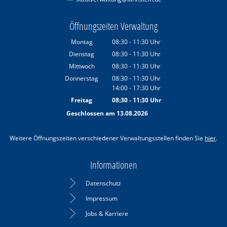
Öffnungszeiten Verwaltung
Montag
08:30
-
11:30
Uhr
Von 08:30 bis 11:30 Uhr
Dienstag
08:30
-
11:30
Uhr
Von 08:30 bis 11:30 Uhr
Mittwoch
08:30
-
11:30
Uhr
Von 08:30 bis 11:30 Uhr
Donnerstag
08:30
-
11:30
Uhr
14:00
-
17:30
Von 08:30 bis 11:30 Uhr
Uhr
Von 14:00 bis 17:30 Uhr
Freitag
08:30
-
11:30
Uhr
Von 08:30 bis 11:30 Uhr
Geschlossen am 13.08.2026
Weitere Öffnungszeiten verschiedener Verwaltungsstellen finden Sie
hier
.
Informationen
Datenschutz
Impressum
Jobs & Karriere