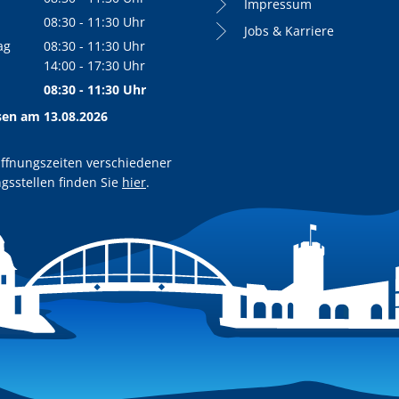
Impressum
Von 08:30 bis 11:30 Uhr
08:30
-
11:30
Uhr
Jobs & Karriere
Von 08:30 bis 11:30 Uhr
ag
08:30
-
11:30
Uhr
Von 08:30 bis 11:30 Uhr
14:00
-
17:30
Uhr
Von 14:00 bis 17:30 Uhr
08:30
-
11:30
Uhr
Von 08:30 bis 11:30 Uhr
sen am 13.08.2026
ffnungszeiten verschiedener
gsstellen finden Sie
hier
.