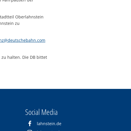
tadtteil Oberlahnstein
hnstein zu
enz@deutschebahn.com
u halten. Die DB bittet
Social Media
lahnstein.de