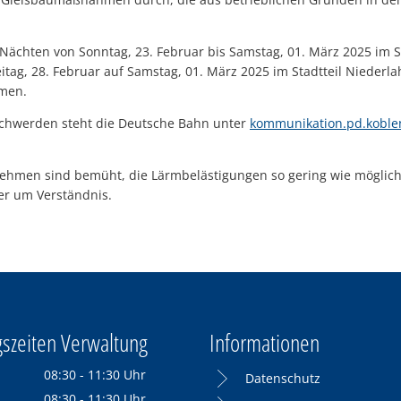
Nächten von Sonntag, 23. Februar bis Samstag, 01. März 2025 im S
itag, 28. Februar auf Samstag, 01. März 2025 im Stadtteil Niederla
men.
schwerden steht die Deutsche Bahn unter
kommunikation.pd.kobl
ehmen sind bemüht, die Lärmbelästigungen so gering wie möglich z
er um Verständnis.
szeiten Verwaltung
Informationen
08:30
-
11:30
Uhr
Datenschutz
Von 08:30 bis 11:30 Uhr
08:30
-
11:30
Uhr