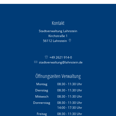
Kontakt
Stadtverwaltung Lahnstein
Kirchstraße 1
56112
Lahnstein
+49 2621 914-0
stadtverwaltung@lahnstein.de
Öffnungszeiten Verwaltung
Montag
08:30
-
11:30
Uhr
Von 08:30 bis 11:30 Uhr
Dienstag
08:30
-
11:30
Uhr
Von 08:30 bis 11:30 Uhr
Mittwoch
08:30
-
11:30
Uhr
Von 08:30 bis 11:30 Uhr
Donnerstag
08:30
-
11:30
Uhr
14:00
-
17:30
Von 08:30 bis 11:30 Uhr
Uhr
Von 14:00 bis 17:30 Uhr
Freitag
08:30
-
11:30
Uhr