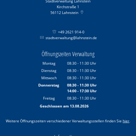
Stadtverwaltung Lahnstein
Kirchstraße 1
56112
Lahnstein
+49 2621 914-0
stadtverwaltung@lahnstein.de
Öffnungszeiten Verwaltung
Montag
08:30
-
11:30
Uhr
Von 08:30 bis 11:30 Uhr
Dienstag
08:30
-
11:30
Uhr
Von 08:30 bis 11:30 Uhr
Mittwoch
08:30
-
11:30
Uhr
Von 08:30 bis 11:30 Uhr
Donnerstag
08:30
-
11:30
Uhr
14:00
-
17:30
Von 08:30 bis 11:30 Uhr
Uhr
Von 14:00 bis 17:30 Uhr
Freitag
08:30
-
11:30
Uhr
Von 08:30 bis 11:30 Uhr
Geschlossen am 13.08.2026
Weitere Öffnungszeiten verschiedener Verwaltungsstellen finden Sie
hier
.