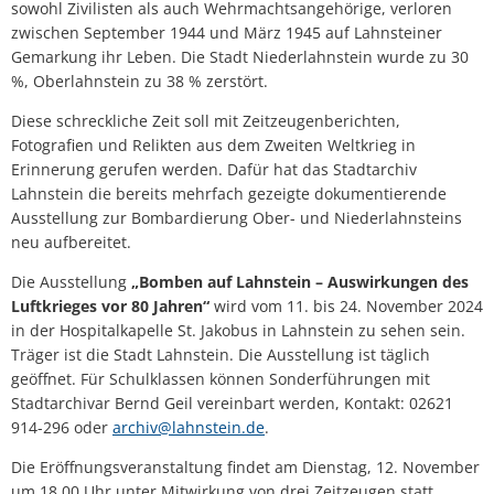
sowohl Zivilisten als auch Wehrmachtsangehörige, verloren
zwischen September 1944 und März 1945 auf Lahnsteiner
Gemarkung ihr Leben. Die Stadt Niederlahnstein wurde zu 30
%, Oberlahnstein zu 38 % zerstört.
Diese schreckliche Zeit soll mit Zeitzeugenberichten,
Fotografien und Relikten aus dem Zweiten Weltkrieg in
Erinnerung gerufen werden. Dafür hat das Stadtarchiv
Lahnstein die bereits mehrfach gezeigte dokumentierende
Ausstellung zur Bombardierung Ober- und Niederlahnsteins
neu aufbereitet.
Die Ausstellung
„Bomben auf Lahnstein – Auswirkungen des
Luftkrieges vor 80 Jahren“
wird vom 11. bis 24. November 2024
in der Hospitalkapelle St. Jakobus in Lahnstein zu sehen sein.
Träger ist die Stadt Lahnstein. Die Ausstellung ist täglich
geöffnet. Für Schulklassen können Sonderführungen mit
Stadtarchivar Bernd Geil vereinbart werden, Kontakt: 02621
914-296 oder
archiv@lahnstein.de
.
Die Eröffnungsveranstaltung findet am Dienstag, 12. November
um 18.00 Uhr unter Mitwirkung von drei Zeitzeugen statt.