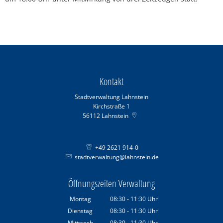
Kontakt
Stadtverwaltung Lahnstein
Kirchstraße 1
56112
Lahnstein
+49 2621 914-0
stadtverwaltung@lahnstein.de
Öffnungszeiten Verwaltung
Montag
08:30
-
11:30
Uhr
Von 08:30 bis 11:30 Uhr
Dienstag
08:30
-
11:30
Uhr
Von 08:30 bis 11:30 Uhr
Mittwoch
08:30
-
11:30
Uhr