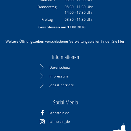
Von 08:30 bis 11:30 Uhr
Donnerstag
08:30
-
11:30
Uhr
14:00
-
17:30
Von 08:30 bis 11:30 Uhr
Uhr
Von 14:00 bis 17:30 Uhr
Freitag
08:30
-
11:30
Uhr
Von 08:30 bis 11:30 Uhr
Geschlossen am 13.08.2026
Weitere Öffnungszeiten verschiedener Verwaltungsstellen finden Sie
hier
.
Informationen
Datenschutz
Impressum
Jobs & Karriere
Social Media
lahnstein.de
lahnstein_de