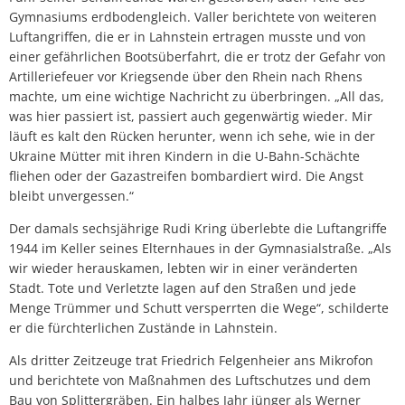
Gymnasiums erdbodengleich. Valler berichtete von weiteren
Luftangriffen, die er in Lahnstein ertragen musste und von
einer gefährlichen Bootsüberfahrt, die er trotz der Gefahr von
Artilleriefeuer vor Kriegsende über den Rhein nach Rhens
machte, um eine wichtige Nachricht zu überbringen. „All das,
was hier passiert ist, passiert auch gegenwärtig wieder. Mir
läuft es kalt den Rücken herunter, wenn ich sehe, wie in der
Ukraine Mütter mit ihren Kindern in die U-Bahn-Schächte
fliehen oder der Gazastreifen bombardiert wird. Die Angst
bleibt unvergessen.“
Der damals sechsjährige Rudi Kring überlebte die Luftangriffe
1944 im Keller seines Elternhaues in der Gymnasialstraße. „Als
wir wieder herauskamen, lebten wir in einer veränderten
Stadt. Tote und Verletzte lagen auf den Straßen und jede
Menge Trümmer und Schutt versperrten die Wege“, schilderte
er die fürchterlichen Zustände in Lahnstein.
Als dritter Zeitzeuge trat Friedrich Felgenheier ans Mikrofon
und berichtete von Maßnahmen des Luftschutzes und dem
Bau von Splittergräben. Ein halbes Jahr jünger als Werner