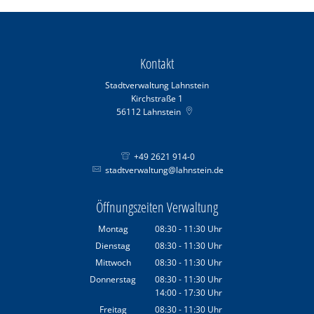
Kontakt
Stadtverwaltung Lahnstein
Kirchstraße 1
56112
Lahnstein
+49 2621 914-0
stadtverwaltung@lahnstein.de
Öffnungszeiten Verwaltung
Montag
08:30
-
11:30
Uhr
Von 08:30 bis 11:30 Uhr
Dienstag
08:30
-
11:30
Uhr
Von 08:30 bis 11:30 Uhr
Mittwoch
08:30
-
11:30
Uhr
Von 08:30 bis 11:30 Uhr
Donnerstag
08:30
-
11:30
Uhr
14:00
-
17:30
Von 08:30 bis 11:30 Uhr
Uhr
Von 14:00 bis 17:30 Uhr
Freitag
08:30
-
11:30
Uhr