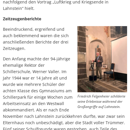
nachfolgend den Vortrag „Luftkrieg und Kriegsende in
Lahnstein“ hielt.
Zeitzeugenberichte
Beeindruckend, ergreifend und
auch beklemmend waren die sich
anschließenden Berichte der drei
Zeitzeugen.
Den Anfang machte der 94-jährige
ehemalige Rektor der
Schillerschule, Werner Valler. Im
Jahr 1944 war er 14 Jahre alt und
wurde wie mehrere Schüler der
achten Klasse des Gymnasiums am
Friedrich Felgenheier schilderte
Schillerpark für einige Wochen zum
seine Erlebnisse während der
Arbeitseinsatz an den Westwall
Großangriffe auf Lahnstein.
abkommandiert. Als er nach Ende
November nach Lahnstein zurückkehren durfte, war zwar sein
Elternhaus noch unbeschädigt, aber die Stadt voller Trümmer.
Fünf seiner Schulfreunde waren gestorben, auch Teile des