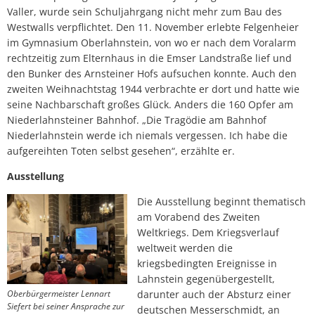
Valler, wurde sein Schuljahrgang nicht mehr zum Bau des
Westwalls verpflichtet. Den 11. November erlebte Felgenheier
im Gymnasium Oberlahnstein, von wo er nach dem Voralarm
rechtzeitig zum Elternhaus in die Emser Landstraße lief und
den Bunker des Arnsteiner Hofs aufsuchen konnte. Auch den
zweiten Weihnachtstag 1944 verbrachte er dort und hatte wie
seine Nachbarschaft großes Glück. Anders die 160 Opfer am
Niederlahnsteiner Bahnhof. „Die Tragödie am Bahnhof
Niederlahnstein werde ich niemals vergessen. Ich habe die
aufgereihten Toten selbst gesehen“, erzählte er.
Ausstellung
Die Ausstellung beginnt thematisch
am Vorabend des Zweiten
Weltkriegs. Dem Kriegsverlauf
weltweit werden die
kriegsbedingten Ereignisse in
Lahnstein gegenübergestellt,
Oberbürgermeister Lennart
darunter auch der Absturz einer
Siefert bei seiner Ansprache zur
deutschen Messerschmidt, an