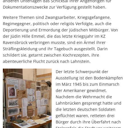
anderen Unterlagen das Schicksal ihrer Angehörigen für
Dokumentationszwecke zur Verfügung gestellt haben.
Weitere Themen sind Zwangsarbeiter, Kriegsgefangene,
Regimegegner, politisch oder religiös Verfolgte, auch die
Deportierung und Ermordung der jüdischen Mitbürger. Von
der Jüdin Hille Emmel, die das letzte Kriegsjahr im KZ
Ravensbrück verbringen musste, sind ein Ärmel ihrer
Sträflingskleidung und ihr Tagebuch ausgestellt. Darin
schildert sie, getarnt zwischen Kochrezepten, ihre
abenteuerliche Flucht zurück nach Lahnstein.
Der letzte Schwerpunkt der
Ausstellung ist den Bodenkämpfen
im März 1945 bis zum Einmarsch
der Amerikaner gewidmet.
Nachdem die Wehrmacht die
Lahnbrücken gesprengt hatte und
die letzten deutschen Soldaten
geflüchtet waren, retteten drei
Bürger durch ihre Überfahrt nach