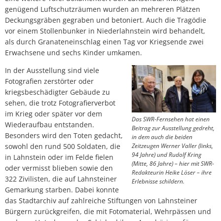
genügend Luftschutzräumen wurden an mehreren Plätzen
Deckungsgräben gegraben und betoniert. Auch die Tragödie
vor einem Stollenbunker in Niederlahnstein wird behandelt,
als durch Granateneinschlag einen Tag vor Kriegsende zwei
Erwachsene und sechs Kinder umkamen.
In der Ausstellung sind viele
Fotografien zerstörter oder
kriegsbeschädigter Gebäude zu
sehen, die trotz Fotografierverbot
im Krieg oder später vor dem
Das SWR-Fernsehen hat einen
Wiederaufbau entstanden.
Beitrag zur Ausstellung gedreht,
Besonders wird den Toten gedacht,
in dem auch die beiden
sowohl den rund 500 Soldaten, die
Zeitzeugen Werner Valler (links,
94 Jahre) und Rudolf Kring
in Lahnstein oder im Felde fielen
(Mitte, 86 Jahre) – hier mit SWR-
oder vermisst blieben sowie den
Redakteurin Heike Löser – ihre
322 Zivilisten, die auf Lahnsteiner
Erlebnisse schildern.
Gemarkung starben. Dabei konnte
das Stadtarchiv auf zahlreiche Stiftungen von Lahnsteiner
Bürgern zurückgreifen, die mit Fotomaterial, Wehrpässen und