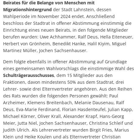
Beirates für die Belange von Menschen mit
Migrationshintergrund
der Stadt Lahnstein, dessen
Wahlperiode im November 2024 endet. Anschließend
beschloss der Stadtrat in offener Abstimmung einstimmig die
Einrichtung eines neuen Beirats, in den folgende Mitglieder
berufen wurden: Uwe Achhammer, Ralf Deus, Hella Eiteneuer,
Herbert von Grönheim, Benedikt Hanke, Halil Kiyim, Miguel
Martinez Müller, Jochen Sachsenhauser.
Dem folgte ebenfalls in offener Abstimmung auf Grundlage
eines gemeinsamen Wahlvorschlags die einstimmige Wahl des
Schulträgerausschusses
, dem 15 Mitglieder aus den
Fraktionen, davon mindestens 50% aus dem Stadtrat, drei
Lehrer- sowie drei Elternvertreter angehören. Aus den Reihen
des Rats wurden die folgenden Personen gewählt: Paul
Arzheimer, Klemens Breitenbach, Melanie Dausenau, Ralf
Deus, Eva-Marie Ferdinand, Florian Hasdenteufel, Julian Kapp,
Michael Körner, Oliver Krall, Alexander Krapf, Hans-Georg
Meier, Jutta Niel, Jochen Sachsenhauser, Christina Schleif und
Judith Ulrich. Als Lehrervertreter wurden Birgit Fries, Marius
Klein und Heike Koulen und als Elternvertreter Christian