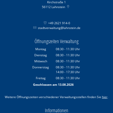
Kirchstraße 1
56112
Lahnstein
+49 2621 914-0
stadtverwaltung@lahnstein.de
Öffnungszeiten Verwaltung
Montag
08:30
-
11:30
Uhr
Von 08:30 bis 11:30 Uhr
Dienstag
08:30
-
11:30
Uhr
Von 08:30 bis 11:30 Uhr
Mittwoch
08:30
-
11:30
Uhr
Von 08:30 bis 11:30 Uhr
Donnerstag
08:30
-
11:30
Uhr
14:00
-
17:30
Von 08:30 bis 11:30 Uhr
Uhr
Von 14:00 bis 17:30 Uhr
Freitag
08:30
-
11:30
Uhr
Von 08:30 bis 11:30 Uhr
Geschlossen am 13.08.2026
Weitere Öffnungszeiten verschiedener Verwaltungsstellen finden Sie
hier
.
Informationen