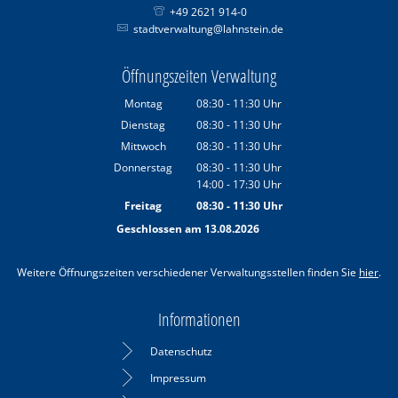
+49 2621 914-0
stadtverwaltung@lahnstein.de
Öffnungszeiten Verwaltung
Montag
08:30
-
11:30
Uhr
Von 08:30 bis 11:30 Uhr
Dienstag
08:30
-
11:30
Uhr
Von 08:30 bis 11:30 Uhr
Mittwoch
08:30
-
11:30
Uhr
Von 08:30 bis 11:30 Uhr
Donnerstag
08:30
-
11:30
Uhr
14:00
-
17:30
Von 08:30 bis 11:30 Uhr
Uhr
Von 14:00 bis 17:30 Uhr
Freitag
08:30
-
11:30
Uhr
Von 08:30 bis 11:30 Uhr
Geschlossen am 13.08.2026
Weitere Öffnungszeiten verschiedener Verwaltungsstellen finden Sie
hier
.
Informationen
Datenschutz
Impressum