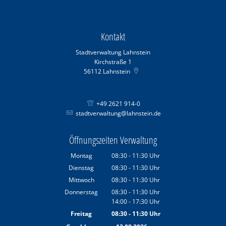
Kontakt
Stadtverwaltung Lahnstein
Kirchstraße 1
56112
Lahnstein
+49 2621 914-0
stadtverwaltung@lahnstein.de
Öffnungszeiten Verwaltung
Montag
08:30
-
11:30
Uhr
Von 08:30 bis 11:30 Uhr
Dienstag
08:30
-
11:30
Uhr
Von 08:30 bis 11:30 Uhr
Mittwoch
08:30
-
11:30
Uhr
Von 08:30 bis 11:30 Uhr
Donnerstag
08:30
-
11:30
Uhr
14:00
-
17:30
Von 08:30 bis 11:30 Uhr
Uhr
Von 14:00 bis 17:30 Uhr
Freitag
08:30
-
11:30
Uhr
Von 08:30 bis 11:30 Uhr