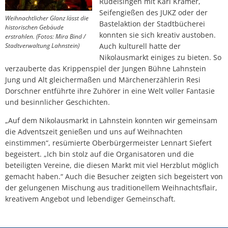
Rudelsingen mit Karl Krämer,
Seifengießen des JUKZ oder der
Weihnachtlicher Glanz lässt die
Bastelaktion der Stadtbücherei
historischen Gebäude
konnten sie sich kreativ austoben.
erstrahlen. (Fotos: Mira Bind /
Stadtverwaltung Lahnstein)
Auch kulturell hatte der
Nikolausmarkt einiges zu bieten. So
verzauberte das Krippenspiel der Jungen Bühne Lahnstein
Jung und Alt gleichermaßen und Märchenerzählerin Resi
Dorschner entführte ihre Zuhörer in eine Welt voller Fantasie
und besinnlicher Geschichten.
„Auf dem Nikolausmarkt in Lahnstein konnten wir gemeinsam
die Adventszeit genießen und uns auf Weihnachten
einstimmen“, resümierte Oberbürgermeister Lennart Siefert
begeistert. „Ich bin stolz auf die Organisatoren und die
beteiligten Vereine, die diesen Markt mit viel Herzblut möglich
gemacht haben.“ Auch die Besucher zeigten sich begeistert von
der gelungenen Mischung aus traditionellem Weihnachtsflair,
kreativem Angebot und lebendiger Gemeinschaft.