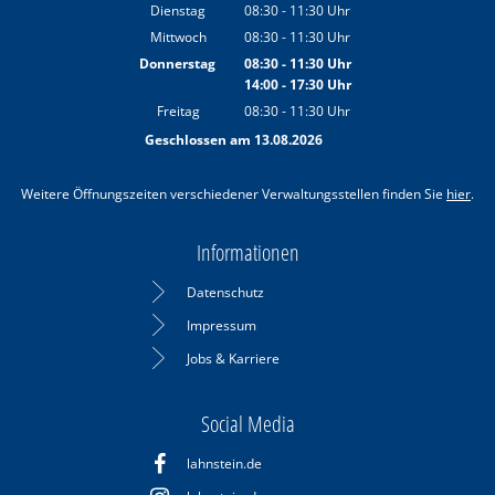
Von 08:30 bis 11:30 Uhr
Dienstag
08:30
-
11:30
Uhr
Von 08:30 bis 11:30 Uhr
Mittwoch
08:30
-
11:30
Uhr
Von 08:30 bis 11:30 Uhr
Donnerstag
08:30
-
11:30
Uhr
14:00
-
17:30
Von 08:30 bis 11:30 Uhr
Uhr
Von 14:00 bis 17:30 Uhr
Freitag
08:30
-
11:30
Uhr
Von 08:30 bis 11:30 Uhr
Geschlossen am 13.08.2026
Weitere Öffnungszeiten verschiedener Verwaltungsstellen finden Sie
hier
.
Informationen
Datenschutz
Impressum
Jobs & Karriere
Social Media
lahnstein.de