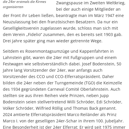
die 24er erstmals die Kirmes
Zwangspause im Zweiten Weltkrieg,
organisierten
bei der auch einige Mitglieder an
der Front ihr Leben ließen, beantragte man im März 1947 eine
Neuzulassung bei den französischen Besatzern. Da nur ein
Geselligkeitsverein zugelassen wurde, schloss man sich mit
dem Verein „Fidelio“ zusammen, den es bereits seit 1903 gab.
Drei Jahre später ging man wieder getrennte Wege.
Seitdem es Rosenmontagsumzüge und Kappenfahrten in
Lahnstein gibt, waren die 24er mit Fußgruppen und einem
Festwagen wie selbstverständlich dabei. Josef Bodenstein, 50
Jahre lang Vorsitzender der 24er, war anfangs auch
Vorsitzender des CCO und CCO-Elferratspräsident. Daher
bilden die 24er neben der Turngemeinde (TGO) die Keimzelle
des 1934 gegründeten Carneval Comité Oberlahnstein. Auch
stellten sie aus ihren Reihen viele Prinzen, neben Jupp
Bodenstein seien stellvertretend Willi Schröder, Edi Schröder,
Volker Schröder, Wilfried Röllig und Thomas Back genannt.
2024 amtierte Elferratspräsident Marco Reiländer als Prinz
Marco I. von der geselligen 24er-Schar in ihrem 100. Jubeljahr.
Eine Besonderheit ist der 24er Elferrat: Er wird seit 1975 immer