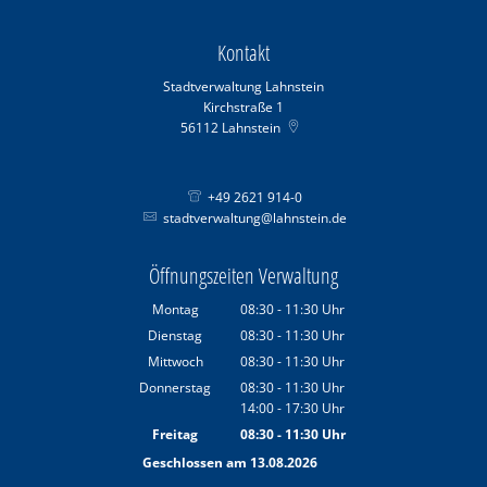
Kontakt
Stadtverwaltung Lahnstein
Kirchstraße 1
56112
Lahnstein
+49 2621 914-0
stadtverwaltung@lahnstein.de
Öffnungszeiten Verwaltung
Montag
08:30
-
11:30
Uhr
Von 08:30 bis 11:30 Uhr
Dienstag
08:30
-
11:30
Uhr
Von 08:30 bis 11:30 Uhr
Mittwoch
08:30
-
11:30
Uhr
Von 08:30 bis 11:30 Uhr
Donnerstag
08:30
-
11:30
Uhr
14:00
-
17:30
Von 08:30 bis 11:30 Uhr
Uhr
Von 14:00 bis 17:30 Uhr
Freitag
08:30
-
11:30
Uhr
Von 08:30 bis 11:30 Uhr
Geschlossen am 13.08.2026